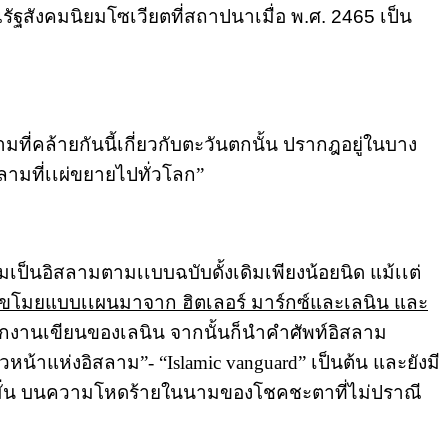
ฐสังคมนิยมโซเวียตที่สถาปนาเมื่อ พ.ศ. 2465 เป็น
ำถามที่คล้ายกันนี้เกี่ยวกับตะวันตกนั้น ปรากฎอยู่ในบาง
สลามที่เเผ่ขยายไปทั่วโลก”
า
ามเป็นอิสลามตามเเบบฉบับดั้งเดิมเพียงน้อยนิด แม้เเต่
และขโมยแบบเเผนมาจาก ฮิตเลอร์ มาร์กซ์และเลนิน และ
กงานเขียนของเลนิน จากนั้นก็นำคำศัพท์อิสลาม
วหน้าแห่งอิสลาม”- “Islamic vanguard” เป็นต้น และยังมี
ุ่งมั่น บนความโหดร้ายในนามของโชคชะตาที่ไม่ปราณี