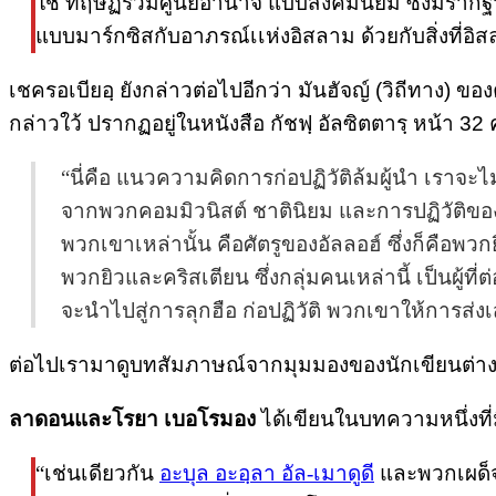
ใช้ ทฤษฏีรวมศูนย์อำนาจ แบบสังคมนิยม ซึ่งมีรากฐ
แบบมาร์กซิสกับอาภรณ์เเห่งอิสลาม ด้วยกับสิ่งที่อ
เชครอเบียอฺ ยังกล่าวต่อไปอีกว่า มันฮัจญ์ (วิถีทาง) 
กล่าวใว้ ปรากฏอยู่ในหนังสือ กัชฟฺ อัลซิตตารฺ หน้า 32 
“นี่คือ แนวความคิดการก่อปฏิวัติล้มผู้นำ เราจ
จากพวกคอมมิวนิสต์ ชาตินิยม และการปฏิวัติของล
พวกเขาเหล่านั้น คือศัตรูของอัลลอฮ์ ซึ่งก็คือพวก
พวกยิวและคริสเตียน ซึ่งกลุ่มคนเหล่านี้ เป็นผู
จะนำไปสู่การลุกฮือ ก่อปฏิวัติ พวกเขาให้การส่
ต่อไปเรามาดูบทสัมภาษณ์จากมุมมองของนักเขียนต่างศาสนิ
ลาดอนและโรยา เบอโรมอง
ได้เขียนในบทความหนึ่งที่ม
“เช่นเดียวกัน
อะบุล
อะอฺ
ลา อัล-เมาดูดี
และพวกเผด็จก