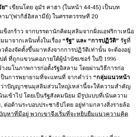
ัย”
เขียนโดย อุมัร คาฮา (ในหน้า 44-45) เป็นบท
ดอิสลาม”(ฟากิฮ์อิสลามีย์) ในศรรตวรรษที 20
ข็งกร้าว จากบรรดานักคิดมุสลิมจากฝั่งแอฟริกาเหนือ
มมาจากเลนินทั้งในเรื่อง
“รัฐ” และ “การปฏิวัติ”
รัฐที่
้องจัดตั้งขึ้นมาหลังจากการปฏิวัติเท่านั้น จะต้องอยู่
ต์ ที่ถูกแขวนคอภายใต้ผู้นำนัซเซอร์ ในปี 1996
สร้างมโนภาพการก่อตั้งรัฐอิสลาม โดยผ่านวิธีการก่อ
วนี้เป็นการพยายามที่จะแทนที่ จากคำว่า
“กลุ่มแนวหน้า
้ว่าปัญญาชนมุสลิมส่วนใหญ่เหล่านี้จะให้ความสำคัญ
ินเข้าไป โดยเป็นรัฐสังคมนิยม มีรูปแบบที่เน้นความ
, ต่อต้านระบอบประชาธิปไตย อยู่ท่ามกลางสิ่งรายล้อ
หาที่มีอยู่ พวกเขาจึงเริ่มที่จะหยิบยืมแนวความคิด