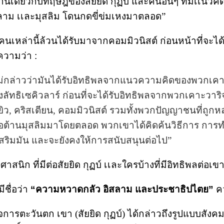
านเดียวกับทฤษฎของสัยยิด กุฏบ์ และคนอื่นๆ ที่มีเเนว
ิสลาม เเละมุสลิม โดนกดขี่ข่มเหงมาตลอด”
ของคนเหล่านี้ล้วนได้รับมาจากคอมมิวนิสต์ ก่อนหน้าที่จะ
ความว่า :
ะไม่กล่าวว่ามันได้รับอิทธิพลจากแนวความคิดของพวกเคาะ
ัทธิเซคิวลาร์ ก่อนที่จะได้รับอิทธิพลจากพวกเคาะวาริจ
ยิว, คริสเตียน, คอมมิวนิสต์ รวมทั้งพวกปัญญาชนที่ถูกหล่
้ที่ต่อต้านมุสลิมมาโดยตลอด พวกเขาได้คิดค้นวิธีการ ก
งเสริมมัน และจะยังคงให้การสนับสนุนต่อไป”
ก ที่มีต่อสัยยิด กุฏบ์ เเละใครบ้างที่มีอิทธิพลต่อเขา
ีชื่อว่า
“ความหวาดกลัว อิสลาม และประชาธิปไตย”
ค
ารตะวันตก เขา (สัยยิด กุฏบ์) ได้กล่าวถึงรูปแบบสัง