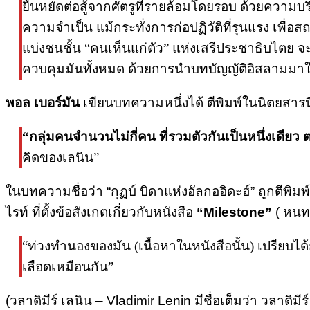
ยืนหยัดต่อสู้จากศัตรูที่รายล้อมโดยรอบ ด้วยความบร
ความจำเป็น แม้กระทั่งการก่อปฏิวัติที่รุนแรง เพื
แบ่งชนชั้น “คนเห็นแก่ตัว” แห่งเสรีประชาธิบไตย จ
ควบคุมมันทั้งหมด ด้วยการนำบทบัญญัติอิสลามมา
พอล เบอร์มัน
เขียนบทความหนึ่งได้ ตีพิมพ์ในนิตยสารนิ
“กลุ่มคนจำนวนไม่กี่คน ที่รวมตัวกันเป็นหนึ่งเดียว
คิดของเลนิน”
ในบทความชื่อว่า “กุฏบ์ บิดาแห่งอัลกออิดะฮ์” ถูกตีพ
ไรท์ ที่ตั้งข้อสังเกตเกี่ยวกับหนังสือ
“Milestone”
( หนทา
“ท่วงทำนองของมัน (เนื้อหาในหนังสือนั้น) เปรียบไ
เลือดเหมือนกัน”
(วลาดิมีร์ เลนิน – Vladimir Lenin มีชื่อเต็มว่า วลาด