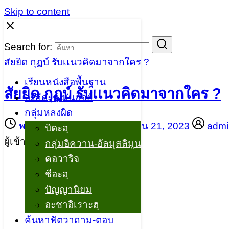
Skip to content
Search for:
สัยยิด กุฏบ์ รับเเนวคิดมาจากใคร ?
เรียนหนังสือพื้นฐาน
สัยยิด กุฏบ์ รับเเนวคิดมาจากใคร ?
อะกีดะฮฺ-มันฮัจย์
กลุ่มหลงผิด
พฤษภาคม 8, 2559
พฤศจิกายน 21, 2023
admi
บิดะฮฺ
ผู้เข้าชม :
4,298
กลุ่มอิควาน-อัลมุสลิมูน
คอวาริจ
ชีอะฮฺ
ปัญญานิยม
อะชาอิเราะฮฺ
ค้นหาฟัตวาถาม-ตอบ