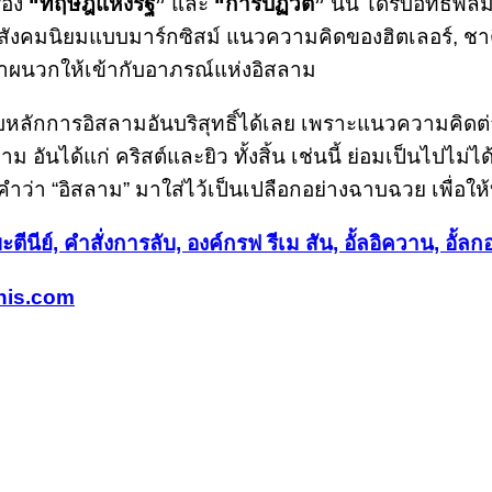
ื่อง
“ทฤษฎีแห่งรัฐ”
และ
“การปฏิวัติ”
นั้น ได้รับอิทธิ
ังคมนิยมแบบมาร์กซิสม์ แนวความคิดของฮิตเลอร์, ชาติ
าผนวกให้เข้ากับอาภรณ์แห่งอิสลาม
หลักการอิสลามอันบริสุทธิ์ได้เลย เพราะแนวความคิดต่าง
สลาม อันได้แก่ คริสต์และยิว ทั้งสิ้น เช่นนี้ ย่อมเป็นไป
ว่า “อิสลาม” มาใส่ไว้เป็นเปลือกอย่างฉาบฉวย เพื่อให้บ
ตีนีย์, คำสั่งการลับ, องค์กรฟ รีเม สัน,​ อั้ลอิควาน, อั้ล
nis.com