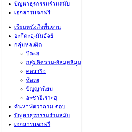
ปัญหาธุรกรรมร่วมสมัย
เอกสารเเจกฟรี
เรียนหนังสือพื้นฐาน
อะกีดะฮฺ-มันฮัจย์
กลุ่มหลงผิด
บิดะฮฺ
กลุ่มอิควาน-อัลมุสลิมูน
คอวาริจ
ชีอะฮฺ
ปัญญานิยม
อะชาอิเราะฮฺ
ค้นหาฟัตวาถาม-ตอบ
ปัญหาธุรกรรมร่วมสมัย
เอกสารเเจกฟรี