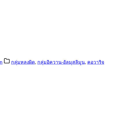
n
กลุ่มหลงผิด
,
กลุ่มอิควาน-อัลมุสลิมูน
,
คอวาริจ