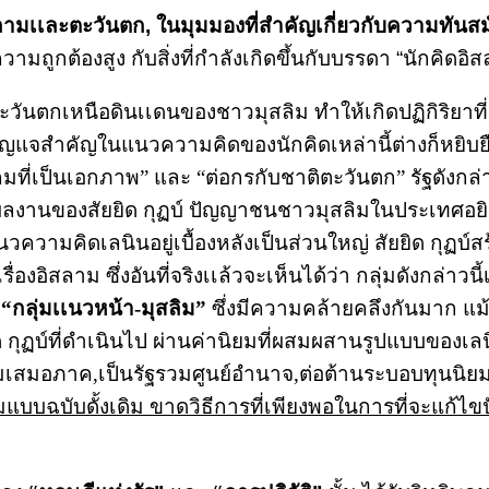
ลามเเละตะวันตก, ในมุมมองที่สำคัญเกี่ยวกับความทันสม
ี่มีความถูกต้องสูง กับสิ่งที่กำลังเกิดขึ้นกับบรรดา “นักคิ
กเหนือดินเเดนของชาวมุสลิม ทำให้เกิดปฏิกิริยาที่แ
กุญแจสำคัญในแนวความคิดของนักคิดเหล่านี้ต่างก็หยิบยื
มที่เป็นเอกภาพ” และ “ต่อกรกับชาติตะวันตก” รัฐดังกล่าวต
ป็นผลงานของสัยยิด กุฏบ์ ปัญญาชนชาวมุสลิมในประเทศอยิป
นวความคิดเลนินอยู่เบื้องหลังเป็นส่วนใหญ่ สัยยิด กุฏบ์
ื่องอิสลาม ซึ่งอันที่จริงเเล้วจะเห็นได้ว่า กลุ่มดังกล่า
า
“กลุ่มเเนวหน้า-มุสลิม”
ซึ่งมีความคล้ายคลึงกันมาก แม
กุฏบ์ที่ดำเนินไป ผ่านค่านิยมที่ผสมผสานรูปแบบของเลน
มเสมอภาค,เป็นรัฐรวมศูนย์อำนาจ,ต่อต้านระบอบทุนนิยม
บฉบับดั้งเดิม ขาดวิธีการที่เพียงพอในการที่จะแก้ไขปัญ