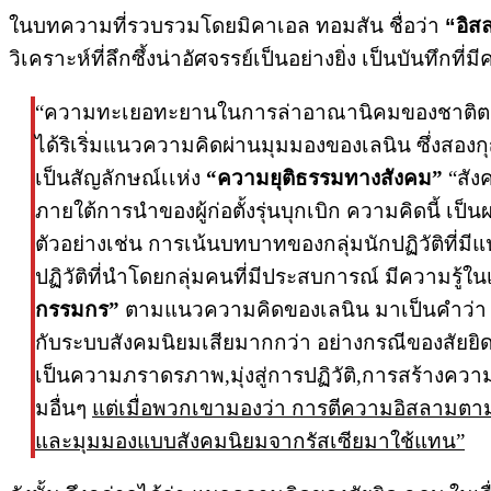
ในบทความที่รวบรวมโดยมิคาเอล ทอมสัน ชื่อว่า
“อิส
วิเคราะห์ที่ลึกซึ้งน่าอัศจรรย์เป็นอย่างยิ่ง เป็นบันทึกท
“ความทะเยอทะยานในการล่าอาณานิคมของชาติตะวันต
ได้ริเริ่มแนวความคิดผ่านมุมมองของเลนิน ซึ่งสอง
เป็นสัญลักษณ์เเห่ง
“ความยุติธรรมทางสังคม”
“สังค
ภายใต้การนำของผู้ก่อตั้งรุ่นบุกเบิก ความคิดนี้ เ
ตัวอย่างเช่น การเน้นบทบาทของกลุ่มนักปฏิวัติที่มีแ
ปฏิวัติที่นำโดยกลุ่มคนที่มีประสบการณ์ มีความรู้ในเร
กรรมกร”
ตามแนวความคิดของเลนิน มาเป็นคำว่
กับระบบสังคมนิยมเสียมากกว่า อย่างกรณีของสัยยิด 
เป็นความภราดรภาพ,มุ่งสู่การปฏิวัติ,การสร้างควา
มอื่นๆ
แต่เมื่อพวกเขามองว่า การตีความอิสลามตามแบ
และมุมมองแบบสังคมนิยมจากรัสเซียมาใช้แทน”