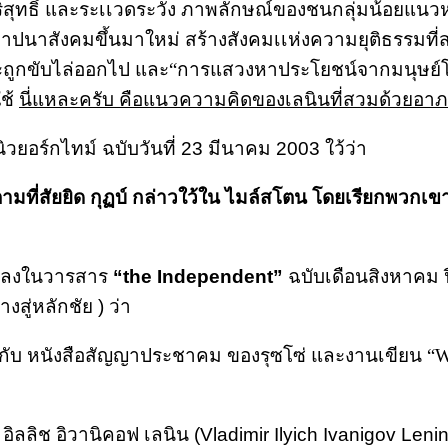
ิสุทธิ์ และระเเวดระวัง ภาพลักษณ์ของชนกลุ่มน้อยแนวหน้
่อสถาปนาสังคมขึ้นมาใหม่ สร้างสังคมเเห่งความยุติธรรมท
ะถูกขับไล่ออกไป และ“การแสวงหาประโยชน์จากมนุษย์โดยมน
ใช้
นี่แหละครับ คือแนวความคิดของเลนินที่สวมด้วยอาภ
วยอร์กไทม์ ฉบับวันที่ 23 มีนาคม 2003 ใว้ว่า
 ตามที่สัยยิด กุฏบ์ กล่าวใว้ใน ไมล์สโตน โดยเรียกพวกเ
ิมพ์ลงในวารสาร
“the Independent”
ฉบับเดือนสิงหาคม ปี
งสู่หลักชัย ) ว่า
ด้กับ หนังสือสัญญาประชาคม ของรุซโซ่ และงานเขียน “Wh
ิมีร์ อิลลิช อิวานิคอฟ เลนิน (Vladimir Ilyich Ivanigov