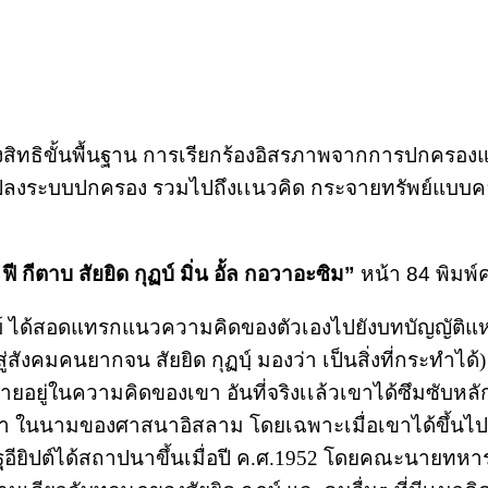
ธิขั้นพื้นฐาน การเรียกร้องอิสรภาพจากการปกครองแบบเผ
ปลงระบบปกครอง รวมไปถึงเเนวคิด กระจายทรัพย์แบบคอมม
ี กีตาบ สัยยิด กุฏบ์ มิ่น อั้ล กอวาอะซิม”
หน้า 84 พิมพ์คร
 กุฏบ์ ได้สอดแทรกแนวความคิดของตัวเองไปยังบทบัญญัติ
สังคมคนยากจน สัยยิด กุฏบ์ฺ มองว่า เป็นสิ่งที่กระทำไ
ยอยู่ในความคิดของเขา อันที่จริงเเล้วเขาได้ซึมซับหลั
ามของศาสนาอิสลาม โดยเฉพาะเมื่อเขาได้ขึ้นไปสู่จุดส
ณรัฐอียิปต์ได้สถาปนาขึ้นเมื่อปี ค.ศ.1952 โดยคณะนายทห