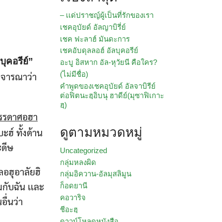
– เเด่ปราชญ์ผู้เป็นที่รักของเรา
เชคอุบัยด์ อัลญาบิรี่ย์
เชค ฟะลาฮ์ มันดะการ
เชคอับดุลลอฮ์ อัลบุคอรีย์
คอรีย์”​
อะบู อิสหาก อัล-หุวัยนี คือใคร?
(ไม่มีชื่อ)
กพิจารณาว่า
คำพูดของเชคอุบัยด์ อัลจาบิรีย์
ต่อฟิตนะฮฺอิบนุ ฮาดีย์(มุซาฟิเกาะ
ฮฺ)
รรดาศอฮา
ดูตามหมวดหมู่
ฮ์ ทั้งด้าน
ะดีษ
Uncategorized
กลุ่มหลงผิด
อฮุอาลัยฮิ
กลุ่มอิควาน-อัลมุสลิมูน
อมกับฉัน เเละ
ก็อดยานี
คอวาริจ
อื่นว่า
ชีอะฮฺ
ดาวน์โหลดหนังสือ