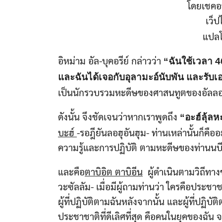
โดยเชคอบ
เว็ป
แปลโ
อิหม่าม อัล-บุคอรีย์ กล่าวว่า
“ฉันใช้เวลา 46
และฉันได้เจอกับอุลามะอ์นับพัน และรั
เป็นนักรวบรวมหะดีษของศาสนทูตของอัลลอฮ์ -
ดังนั้น จึงชัดเจนว่าหากเราพูดถึง
“อะฮ์ลุ้ล
บะฮ์
-รอฎียันลอฮุอันฮุม- ท่านเหล่านั้นก็คือ
ความรู้และการปฏิบัติ ตามหะดีษของท่านนบี -
และคือ
ตาบิอิต ตาบิอีน
​ ผู้ดำเนินตามวิถีท
วะซัลลัม- เมื่อมีผู้ถามท่านว่า ใครคือประชาชาต
ผู้ที่ปฏิบัติตามฉันหลังจากนั้น และผู้ที่ปฏิบ
ประชาชาติที่ดีเลิศที่สุด คือคนในยุคของฉัน 