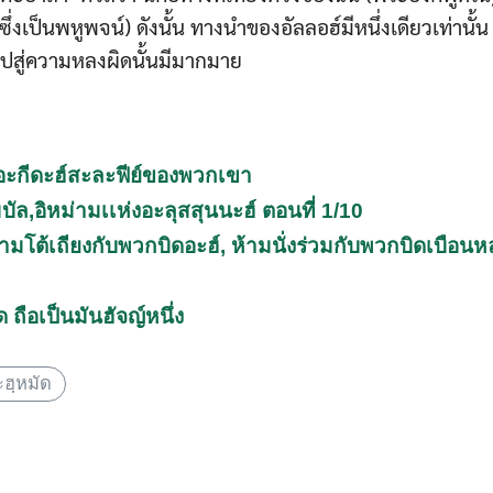
่งเป็นพหูพจน์) ดังนั้น ทางนำของอัลลอฮ์มีหนึ่งเดียวเท่านั้น
งไปสู่ความหลงผิดนั้นมีมากมาย
งอะกีดะฮ์สะละฟีย์ของพวกเขา
บัล,อิหม่ามเเห่งอะลุสสุนนะฮ์ ตอนที่ 1/10
้ามโต้เถียงกับพวกบิดอะฮ์, ห้ามนั่งร่วมกับพวกบิดเบือน
ถือเป็นมันฮัจญ์หนึ่ง
ะฮฺหมัด