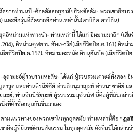
นุษย์ ถัดจากท่านนบี -ศ้อลลัลลอฮุอาลัยฮิวะซัลลัม- พวกเขาคือ
) เเละอีกรุ่นที่ถัดจากอีกท่านเหล่านั้น(ตาบิอิต ตาบิอีน)
ยุคอิหม่ามเเห่งทางนำ- ท่านเหล่านี้ ได้เเก่ อิหม่ามมาลิก (เสียช
ศ.204), อิหม่ามซุฟยาน อัษเษารีย์(เสียชีวิตปีฮ.ศ.161) อิหม่าม
(เสียชีวิตปีฮ.ศ.157), อิหม่ามอะหมัด อิบนุฮัมบัล (เสียชีวิตปี
-อุลามะอ์ผู้รวบรวมหะดีษ- ได้เเก่ ผู้รวบรวมเศาะฮ์ทั้งสอง อ
บูดาวูด และท่านติรมีย์ซีย์ ท่านอิบนุมาญะฮ์ ท่านนาซาอีย์ และ
ะฮ์, ท่านอิบนิชัยบะฮ์ ผู้รวบรวมมุซันนัฟ นี่คือผู้ที่ฉันกล่า
่งที่ตั้งชื่อกลุ่มกันขึ้นมาเอง
บัติตามเเนวทางของพวกเขาในทุกยุคสมัย ท่านเหล่านี้คือ
“ฏออิ
ขาคือผู้ที่ยืนหยัดบนสัจธรรม ในทุกยุคสมัย ดังที่นบีได้กล่าวว