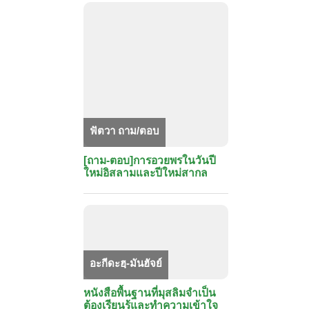
ฟัตวา ถาม/ตอบ
[ถาม-ตอบ]การอวยพรในวันปี
ใหม่อิสลามและปีใหม่สากล
อะกีดะฮฺ-มันฮัจย์
หนังสือพื้นฐานที่มุสลิมจำเป็น
ต้องเรียนรู้และทำความเข้าใจ