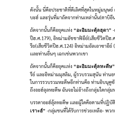
ดังนั้น นี่คือประชาติที่ดีเลิศที่สุดในหมู่ม
บะฮ์ และรุ่นที่มาถัดจากท่านเหล่านั้น(ตาบิอีน
ถัดจากนั้นก็คือยุคเเห่ง
-
“อะอิมมะตุ้ลฮุดา”
ปีฮ.ศ.179), อิหม่ามอัชชาฟิอีย์(เสียชีวิตปีฮ.
รีย(เสียชีวิตปีฮ.ศ.124) อิหม่ามอัลเอาซาอีย์ 
เเละท่านอื่นๆ เฉกเช่นพวกเขา
ถัดจากนั้นก็คือยุคเเห่ง
“อะอิมมะตุ้ลหะดีษ”​
รีย์​ และอิหม่ามมุสลิม, ผู้รวบรวมสุนัน ท่านอ
ในการรวบรวมหะดีษ​อีกท่านคือ ท่านอิบนุคูซัยม
ถึงอะฮ์ลุลหะดีษ ฉันจะไม่อ้างถึงกลุ่มใดกลุ่มหนึ
บรรดาอะฮ์ลุ้ลหะดีษ​ เเละผู้ใดคือตามที่ปฏิ
-กลุ่มชนที่ได้รับการช่วยเหลือ- พวกเ
เราะฮ์”