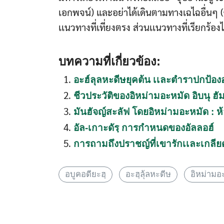
เอกพจน์) และอย่าได้เดินตามทางเฉไฉอื่นๆ (ซึ
เเนวทางที่เที่ยงตรง ส่วนเเนวทางที่เรียกร้อ
บทความที่เกี่ยวข้อง:
อะฮ์ลุลหะดีษยุคต้น เเละตำราปกป้อ
ชีวประวัติของอิหม่ามอะหมัด อิบนุ ฮัม
มันฮัจญ์สะลัฟ โดยอิหม่ามอะหมัด : ห
อัล-เกาะดัรฺ การกำหนดของอัลลอฮ์
การถามถึงปราชญ์ที่เขารักเเละเกลียด 
อบูคอดียะฮฺ
อะฮฺลุ้ลหะดีษ
อิหม่ามอ