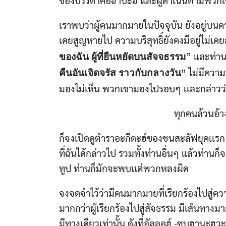
ของบรรดาศอฮาบะฮ์ และผู้ดำเนินตามพวกเขา
เราพบว่าผู้คนมากมายในปัจจุบัน ยังอยู่บนคว
เคยสูญหายไป ความบริสุทธิ์ยังคงมีอยู่ไม่เคยส
” และท่าน
ของฉัน ผู้ที่ยืนหยัดบนสัจจธรรม
ไม่มีความ
คืนอันเจิดจรัส ราวกับกลางวัน”
มองไม่เห็น พวกเขามองไปรอบๆ เเละกล่าว
ทุกคนล้วนอ้า
ก็จงเปิดดูตำราอะกีดะฮ์ของชนสะลัฟยุคเเรก
ที่ฉันได้กล่าวไป รวมทั้งท่านอื่นๆ แล้วท่า
ทูป ท่านก็มักจะพบเเต่พวกหลงผิด
จงจดจำไว้ว่ามีคนมากมายที่เรียกร้องไปสู่คว
มากกว่าผู้เรียกร้องไปสู่สัจธรรม มีเส้นทาง
มีทางเดียวเท่านั้น ดังที่อัลลอฮ์ -ซุบฮานะฮู