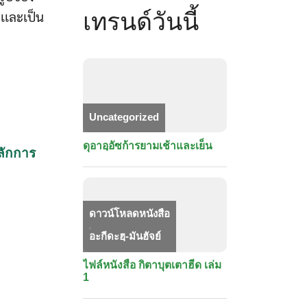
 เเละเป็น
เทรนด์วันนี้
Uncategorized
ดุอาอฺอัซก้ารยามเช้าและเย็น
หลักการ
ดาวน์โหลดหนังสือ
,
อะกีดะฮฺ-มันฮัจย์
ไฟล์หนังสือ กิตาบุตเตาฮีด เล่ม
1