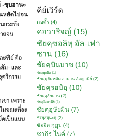
์ -ซุบฮานะ
คีย์เวิร์ด
ยืนหยัดไปจน
กอดั้ร
(4)
นกระทั่ง
คอวาริจญ์
(15)
ิบายจน
ชัยคฺซอลิหฺ​ อัล-เฟา
ซาน
(16)
ละฟีย์ คือ
ชัยคฺบินบาซ
(10)
ลลัม- และ
ชัยคฺมุกบิล
(1)
อุตริกรรม
ชัยคฺมุฮัมหมัด อามาน อัลญามีย์
(2)
ชัยคฺรอบิอฺ
(10)
ชัยคฺลุฮัยดาน
(2)
กเขา เพราะ
ชัยคฺอัลบานีย์
(1)
 ในขณะที่อะ
ชัยคฺอุษัยมิน
(7)
ยึดเป็นแบบ
ชัรฮุสสุนะฮฺ
(2)
ซัยยิด กุฏุบ
(4)
ซากิร ไนค์
(7)