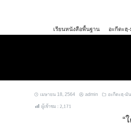
Skip
to
content
เรียนหนังสือพื้นฐาน
อะกีดะฮฺ-
เมษายน 18, 2564
admin
อะกีดะฮฺ-มัน
ผู้เข้าชม :
2,171
“ใ