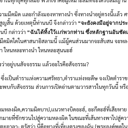
ในทุกยุคทุกสมัย พวกเขาคือผู้เหมาะสมที่จะได้รับสมญานา
Search
for:
ามมืดมิด เเละกำลังมองหาทางนำ ซึ่งทางนำอยู่ตรงนี้เเล้ว ศา
ูญสิ้น ด้วยเหตุนี้ท่านนบี จึงกล่าวว่า
“จะยังคงมีอยู่จากปร
นบี กล่าวว่า
“ฉันได้ทิ้งใว้เเก่พวกท่าน ซึ่งหลักฐานอันชัด
มืดมิดใดในศาสนาอิสลามนี้ เเม้ผู้คนส่วนมากจะสับสน จะหลง
ว่า ใหนหละทางนำ ใหนหละสุนนะฮ์
งว่าอยู่บนสัจจธรรม เเล้วอะไรคือสัจธรรม?
 ซึ่งเป็นตำราเเห่งความศรัทธา,ตำราเเห่งหะดีษ จงเปิดตำราข
นก็จะพบกับสัจธรรม ส่วนการเปิดอ่านตามวารสารในทุกวันนี้ หรื
ามหลงผิด,ความผิดบาป,เเนวทาง​บิดอะฮ์, อะกีดะฮ์ที่เสียหาย ค
มากมายที่ชักชวนไปสู่ความหลงผิด ในขณะที่เส้นทางพาไปสู่ควา
วะตะอาลา- ตรัสว่า นี่คือทางที่เที่ยงตรงของฉัน (พระองค์พูดใ