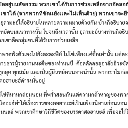
นหยัดอยู่บนสัจธรรม พวกเขาได้รับการช่วยเหลือจากอัลลอฮ
เขาได้ (จากพวกที่ขัดเเย้งเเละไม่เห็นด้วย) พวกเขาจะ
่งอุลามะอ์ได้อธิบายในหลายความหมายด้วยกัน บ้างก็อธิบายจ
หยัดบนแนวทางนั้น ไปจนถึงเวลานั้น อุลามะอ์บางท่านก็อธ
ขาคือกลุ่มชนที่ได้รับการช่วยเหลือ
าดพิงตัวเองไปยังสะละฟีย์ ไม่ใช่เพียงเเค่ชื่อเท่านั้น เเต่สะ
ั่นในสายธารผู้รายงานหะดีษของท่านนบี -ศ้อลลัลลอฮุอาลัยฮิวะซั
ุกยุค ทุกสมัย เเละเป็นผู้ยืนหยัดบนทางนำนั้น พวกเขาไม่ก่อ
ศอฮาบะฮ์ดำรงมั่นอยู่
มิใช่ทินานกล่อมนอน ที่พร่ำสอนกันเเต่ความกล้าหาญของพว
ิดอะฮ์ทำให้เรื่องราวของศอฮาบะฮ์เป็นเพียงนิทานก่อนนอน
สุนนะฮ์ พวกเขาศึกษาวิถีชีวิตของบรรดาศอฮาบะฮ์ เพื่อจะได้