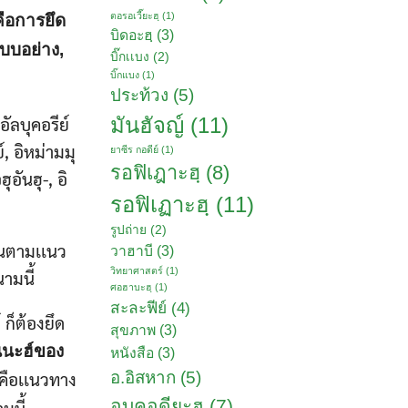
ตอรอเวี๊ยะฮฺ
(1)
ือการยึด
บิดอะฮฺ
(3)
แบบอย่าง,
บิ๊กเเบง
(2)
บิ๊กแบง
(1)
ประท้วง
(5)
ัลบุคอรีย์
มันฮัจญ์
(11)
,​ อิหม่ามมุ
ยาซีร กอดีย์
(1)
รอฟิเฎาะฮฺ
(8)
ุอันฮุ-, อิ
รอฟิเฏาะฮฺ
(11)
รูปถ่าย
(2)
ดินตามเเนว
วาฮาบี
(3)
วิทยาศาสตร์
(1)
ามนี้
ศอฮาบะฮฺ
(1)
สะละฟีย์
(4)
​ก็ต้องยึด
สุขภาพ
(3)
นนะฮ์ของ
หนังสือ
(3)
อ.อิสหาก
(5)
่คือเเนวทาง
อบูคอดียะฮฺ
(7)