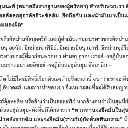
นนะฮ์ (หมายถึงรากฐานของผู้ศรัทธา) สำหรับพวกเรา ค
ศ้อลลัลลอฮุอาลัยฮิวะซัลลัม- ยึดถือกัน เเละนำมันมาเป็น
วามหลงผิด”
มายถึงอิหม่ามอัลบุคอรีย์ เเละผู้ดำเนินตามเเนวทางของอิหม่ามอ
ุ อะนัส, อิหม่ามชาฟิอีย์, อิหม่ามอิบนุ เอาฟ์, อิหม่ามซุฮ์รีย์​
ะเเนวทางของผู้ที่มาก่อนพวกเขา ท่านอบูฮูรอยเราะฮ์ -รอฎียันลอฮ
ย์​,​ อุมมซาละมา,อะอิชะฮ์ -รอฏิยันลอฮุอันฮุม อัจมาอีน –
ษ ไม่มีใครมีสิทธิ์เรียกตัวเองด้วยชื่อเหล่านี้ จนกว่าเขาจะเ
ฮัจญ์,อิบาดะฮ์, และทางนำของเขา จึงเหมาะสมที่จะได้รับสมญาน
์ลุ้ลหะดีษ หรืออ้างว่าเป็นสะละฟีย์ หากอ้างตนว่าเป็นสุนนีย์ 
ลอฮุอันฮุม- ดังที่นบีได้กล่าวว่า
“พวกท่านจงยึดมั่นในสุ
นี
งนำหลังจากฉัน และจงยึดมัน(ราวกับ)กัดด้วยฟันกราม”