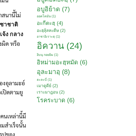
มนี้
อบูอิย้าด
(7)
สนานี้ไม่
ออตโตมัน
(1)
อะกีดะฮฺ
(4)
ะชาชาติ
อะฮฺลุ้ลหะดีษ
(2)
เเจ้ง กลาง
อาชาอิเราะฮฺ
(1)
ผิด หรือ
อิควาน
(24)
อิบนุ กอยยิม
(1)
อิหม่ามอะฮฺหมัด
(6)
อุละมาอฺ
(8)
ฮะละบี่
(1)
องอุลามะอ์
เมาดูดีย์
(2)
อเปิดตามยู
เราะมาฎอน
(2)
โรคระบาด
(6)
นเหล่านี้มี
มสำเร็จนั้น
นรูปของ