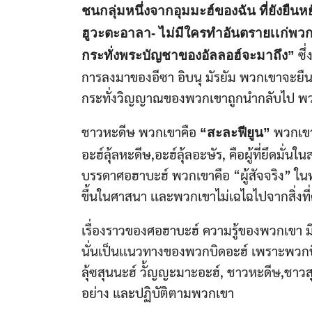
ชนกลุ่มหนึ่งจากอุมมะฮ์ของฉัน ที่ยังยื
ฮูวะตะอาลา- ไม่มีใครทำอันตรายเเก่พวก
ซึ
กระทั่งพระบัญชาของอัลลอฮ์จะมาถึง”
การลงมาของอีซา อิบนุ มัรยัม พวกเขาจะยืน
กระทั่งวิญญาณของพวกเขาถูกนำกลับไป พวกเ
ชาวหะดีษ พวกเขาคือ
พวกเขาพ
“สะละฟียูน”
อะฮ์ลุ้ลหะดีษ,อะฮ์ลุ้ลอะษัร, คือผู้ที่ยึดม
บรรดาศอฮาบะฮ์ พวกเขาคือ “ผู้สัจจริง” ในท
ขึ้นในศาสนา เเละพวกเขาไม่เฉไฉไปจากสิ่งที่
เรื่องราวของศอฮาบะฮ์ ความรู้ของพวกเขา 
นั่นเป็นเเนวทางของพวกบิดอะฮ์ เพราะพวกบ
ลุ้ซสุนนะฮ์ วั้ญญะมาะอะฮ์, ชาวหะดีษ,ชาว
อย่าง และปฏิบัติตามพวกเขา