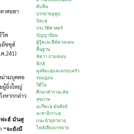
ตับลีฆ
บรรดาศอฮา
บรรยายยูทูป
บิดะฮฺ
ประวัติศาสตร์
ีวิต
ปัญญานิยม
ผู้รู้สะละฟีย์ต่างเเดน
อัซซุฮ์
พื้นฐาน
ฮ.ศ.241)
ฟัตวา ถาม/ตอบ
ฟิกฮ์
มุสลิมะฮฺและครอบครัว
ิหม่ามบุคคอ
รอมฎอน
วิดีโอ
ผู้ยิ่งใหญ่
ศึกษาตำราสะลัฟ
วถึงหากกล่าว
สุขภาพ
อะกีดะฮฺ-มันฮัจย์
อะชาอิเราะฮฺ
ฟะฮ์ มันศู
เเนะนำอุลามาอฺ
ไฟล์เสียงบรรยาย
่า
“จะยังมี