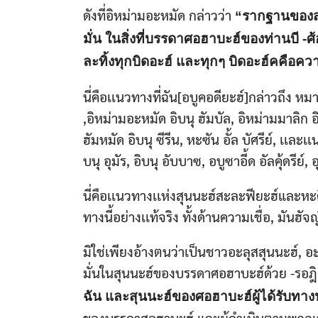
ดังที่อิหม่ามอะหมัด กล่าวว่า
“รากฐานของสุ
มั่น ในสิ่งที่บรรดาศอฮาบะฮ์ของท่านบี -
ละทิ้งทุกบิดอะฮ์ และทุกๆ บิดอะฮ์คคือค
นี่คือเเนวทางที่ฉัน[อบูคอดียะฮ์]กล่าวถึง ห
,อิหม่ามอะหมัด อิบนุ ฮัมบัล, อิหม่ามมาลิก อิบน
ฮัมหมัด อิบนุ ซีรีน, หะซัน อั้ล บัศรีย์,​ เเล
บนุ อุมัร, อิบนุ อับบาซ,​ อบูซาอี้ด อัลคุ้ดรี
นี่คือเเนวทางเเห่งสุนนะฮ์สะละฟียะฮ์และหะดี
ทางนี้อย่างเเท้จริง ทั้งด้านความเชื่อ, มัน
มิใช่เพียงอ้างตนว่าเป็นชาวอะลุสสุนนะฮ์, อะฮ
มั่นในสุนนะฮ์ของบรรดาศอฮาบะฮ์ด้วย -รอฎิยัน
ฉัน และสุนนะฮ์ของศอฮาบะฮ์ผู้ได้รับทา