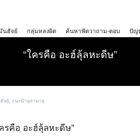
มันฮัจย์
กลุ่มหลงผิด
ค้นหาฟัตวาถาม-ตอบ
ปัญ
“ใครคือ อะฮ์ลุ้ลหะดีษ”
ฮัจย์
,
เเนะนำอุลามาอฺ
ครคือ อะฮ์ลุ้ลหะดีษ”