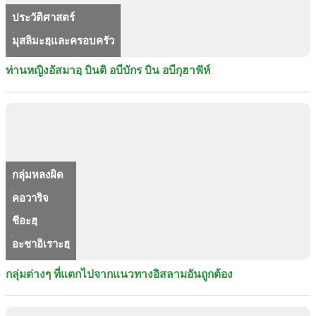
ประวัติศาสตร์
,
มุสลิมะฮฺและครอบครัว
ท่านหญิงอัสมาอฺ บินติ อบีบักร บิน อบีกุฮาฟัห์
กลุ่มหลงผิด
,
คอวาริจ
,
ชีอะฮฺ
,
อะชาอิเราะฮฺ
กลุ่มต่างๆ ที่แตกไปจากแนวทางอิสลามอันถูกต้อง