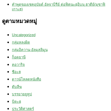
คำพูดของเชคอุบัยด์ อัลจาบิรีย์ ต่อฟิตนะฮฺอิบนุ ฮาดีย์(มุซาฟิ
เกาะฮฺ)
ดูตามหมวดหมู่
Uncategorized
กลุ่มหลงผิด
กลุ่มอิควาน-อัลมุสลิมูน
ก็อดยานี
คอวาริจ
ชีอะฮฺ
ดาวน์โหลดหนังสือ
ตับลีฆ
บรรยายยูทูป
บิดะฮฺ
ประวัติศาสตร์