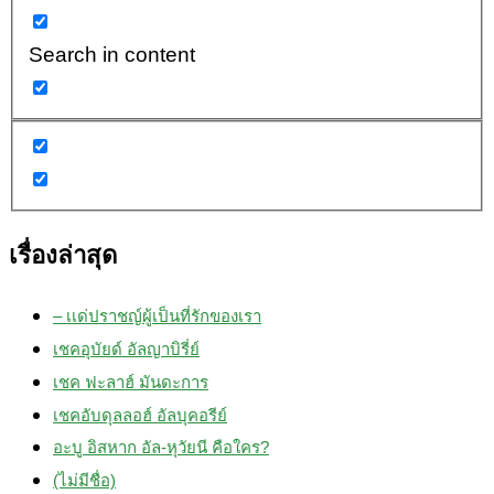
Search in content
เรื่องล่าสุด
– เเด่ปราชญ์ผู้เป็นที่รักของเรา
เชคอุบัยด์ อัลญาบิรี่ย์
เชค ฟะลาฮ์ มันดะการ
เชคอับดุลลอฮ์ อัลบุคอรีย์
อะบู อิสหาก อัล-หุวัยนี คือใคร?
(ไม่มีชื่อ)