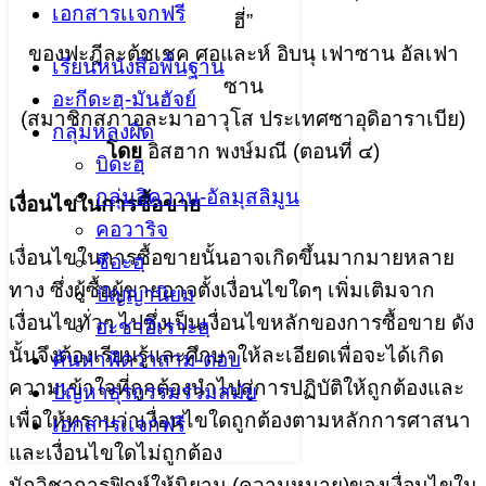
เอกสารเเจกฟรี
ฮี่”
ของฟะฎีละตุ้ชเชค ศอและห์ อิบนุ เฟาซาน อัลเฟา
เรียนหนังสือพื้นฐาน
ซาน
อะกีดะฮฺ-มันฮัจย์
(สมาชิกสภาอุละมาอาวุโส ประเทศซาอุดิอาราเบีย)
กลุ่มหลงผิด
โดย
อิสฮาก พงษ์มณี (ตอนที่ ๔)
บิดะฮฺ
กลุ่มอิควาน-อัลมุสลิมูน
เงื่อนไขในการซื้อขาย
คอวาริจ
เงื่อนไขในการซื้อขายนั้นอาจเกิดขึ้นมากมายหลาย
ชีอะฮฺ
ทาง ซึ่งผู้ซื้อผู้ขายอาจตั้งเงื่อนไขใดๆ เพิ่มเติมจาก
ปัญญานิยม
เงื่อนไขทั่วๆ ไปซึ่งเป็นเงื่อนไขหลักของการซื้อขาย ดัง
อะชาอิเราะฮฺ
นั้นจึงต้องเรียนรู้และศึกษาให้ละเอียดเพื่อจะได้เกิด
ค้นหาฟัตวาถาม-ตอบ
ความเข้าใจที่ถูกต้องนำไปสู่การปฏิบัติให้ถูกต้องและ
ปัญหาธุรกรรมร่วมสมัย
เพื่อให้ทราบว่าเงื่อนไขใดถูกต้องตามหลักการศาสนา
เอกสารเเจกฟรี
และเงื่อนไขใดไม่ถูกต้อง
นักวิชาการฟิกห์ให้นิยาม (ความหมาย)ของเงื่อนไขใน