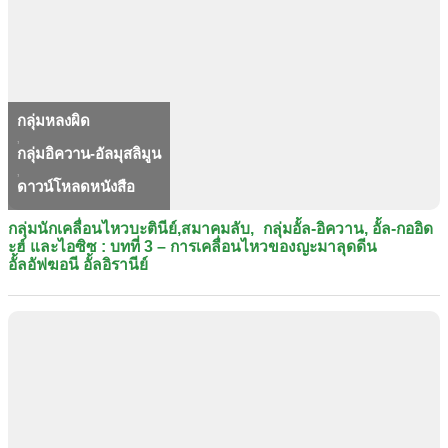
กลุ่มหลงผิด
,
กลุ่มอิควาน-อัลมุสลิมูน
,
ดาวน์โหลดหนังสือ
กลุ่มนักเคลื่อนไหวบะตินีย์​,สมาคมลับ, กลุ่มอั้ล-อิควาน, อั้ล-กออิด
ะฮ์ และไอซิซ : บทที่ 3 – การเคลื่อนไหวของญะมาลุดดีน
อั้ลอัฟฆอนี อั้ลอิรานีย์