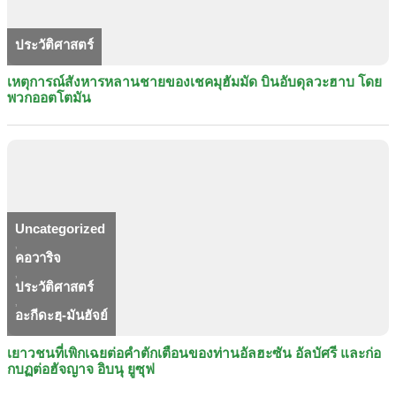
ประวัติศาสตร์
เหตุการณ์สังหารหลานชายของเชคมุฮัมมัด บินอับดุลวะฮาบ โดย
พวกออตโตมัน
Uncategorized
,
คอวาริจ
,
ประวัติศาสตร์
,
อะกีดะฮฺ-มันฮัจย์
เยาวชนที่เพิกเฉยต่อคำตักเตือนของท่านอัลฮะซัน อัลบัศรี และก่อ
กบฏต่อฮัจญาจ อิบนุ ยูซุฟ