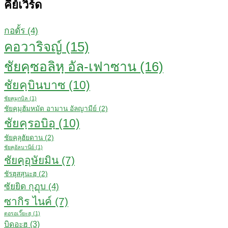
คีย์เวิร์ด
กอดั้ร
(4)
คอวาริจญ์
(15)
ชัยคฺซอลิหฺ​ อัล-เฟาซาน
(16)
ชัยคฺบินบาซ
(10)
ชัยคฺมุกบิล
(1)
ชัยคฺมุฮัมหมัด อามาน อัลญามีย์
(2)
ชัยคฺรอบิอฺ
(10)
ชัยคฺลุฮัยดาน
(2)
ชัยคฺอัลบานีย์
(1)
ชัยคฺอุษัยมิน
(7)
ชัรฮุสสุนะฮฺ
(2)
ซัยยิด กุฏุบ
(4)
ซากิร ไนค์
(7)
ตอรอเวี๊ยะฮฺ
(1)
บิดอะฮฺ
(3)