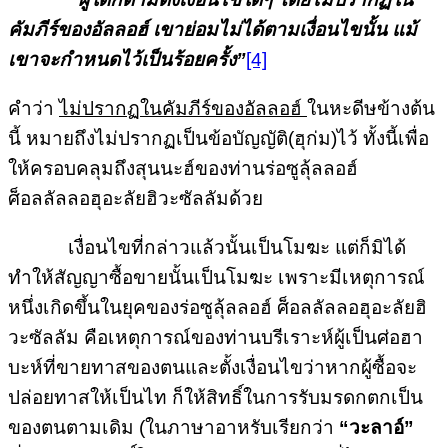
คัมภีร์ของอัลลอฮ์ เขาย่อมไม่ได้ตามเงื่อนไขนั้น แม้
เขาจะกำหนดไว้เป็นร้อยครั้ง”
[4]
คำว่า
ไม่ปรากฏในคัมภีร์ของอัลลอฮ์
ในหะดีษข้างต้น
นี้ หมายถึงไม่ปรากฏเป็นข้อบัญญัติ(ฮุก่ม)ไว้ ทั้งนี้เพื่อ
ให้ครอบคลุมถึงสุนนะฮ์ของท่านร่อซูลุ้ลลอฮ์
ศ็อลลัลลอฮุอะลัยฮิวะซัลลัมด้วย
เงื่อนไขที่กล่าวแล้วนั้นเป็นโมฆะ แต่ก็มิได้
ทำให้สัญญาซื้อขายนั้นเป็นโมฆะ เพราะมีเหตุการณ์
หนึ่งเกิดขึ้นในยุคของร่อซูลุ้ลลอฮ์ ศ็อลลัลลอฮุอะลัยฮิ
วะซัลลัม คือเหตุการณ์ของท่านบรีเราะห์ผู้เป็นศ่อฮา
บะห์ที่ขายทาสของตนและตั้งเงื่อนไขว่าหากผู้ซื้อจะ
ปล่อยทาสให้เป็นไท ก็ให้สิทธิ์ในการรับมรดกตกเป็น
ของตนตามเดิม (ในภาษาอาหรับเรียกว่า
“วะลาอ์”