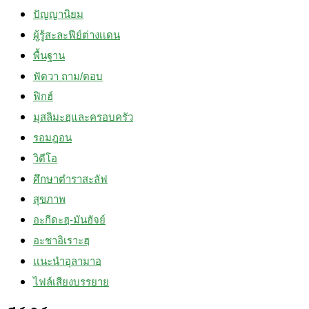
ปัญญานิยม
ผู้รู้สะละฟีย์ต่างเเดน
พื้นฐาน
ฟัตวา ถาม/ตอบ
ฟิกฮ์
มุสลิมะฮฺและครอบครัว
รอมฎอน
วิดีโอ
ศึกษาตำราสะลัฟ
สุขภาพ
อะกีดะฮฺ-มันฮัจย์
อะชาอิเราะฮฺ
เเนะนำอุลามาอฺ
ไฟล์เสียงบรรยาย