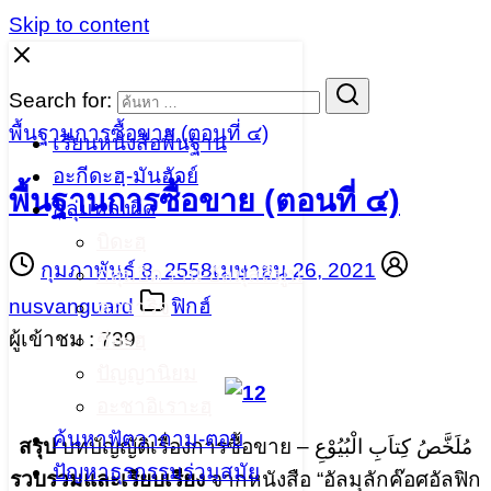
Skip to content
Search for:
พื้นฐานการซื้อขาย (ตอนที่ ๔)
เรียนหนังสือพื้นฐาน
อะกีดะฮฺ-มันฮัจย์
พื้นฐานการซื้อขาย (ตอนที่ ๔)
กลุ่มหลงผิด
บิดะฮฺ
กุมภาพันธ์ 8, 2558
เมษายน 26, 2021
กลุ่มอิควาน-อัลมุสลิมูน
nusvanguard
ฟิกฮ์
คอวาริจ
ผู้เข้าชม :
739
ชีอะฮฺ
ปัญญานิยม
อะชาอิเราะฮฺ
ค้นหาฟัตวาถาม-ตอบ
สรุป
บทบัญญัติเรื่องการซื้อขาย – مُلَخَّصُ كِتاَبِ الْبُيُوْعِ
ปัญหาธุรกรรมร่วมสมัย
รวบรวมและเรียบเรียง
จากหนังสือ “อัลมุลักค๊อศอัลฟิก