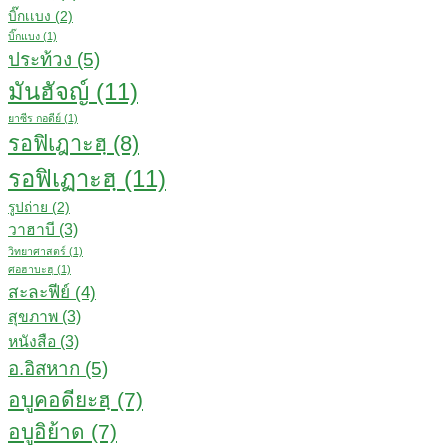
บิ๊กเเบง
(2)
บิ๊กแบง
(1)
ประท้วง
(5)
มันฮัจญ์
(11)
ยาซีร กอดีย์
(1)
รอฟิเฎาะฮฺ
(8)
รอฟิเฏาะฮฺ
(11)
รูปถ่าย
(2)
วาฮาบี
(3)
วิทยาศาสตร์
(1)
ศอฮาบะฮฺ
(1)
สะละฟีย์
(4)
สุขภาพ
(3)
หนังสือ
(3)
อ.อิสหาก
(5)
อบูคอดียะฮฺ
(7)
อบูอิย้าด
(7)