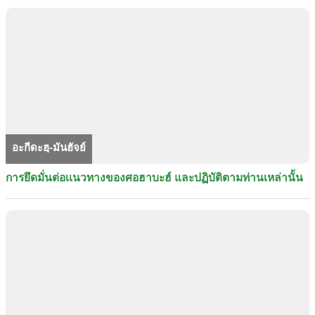
อะกีดะฮฺ-มันฮัจย์
การยึดมั่นต่อเเนวทางของศอฮาบะฮ์ และปฏิบัติตามท่านเหล่านั้น