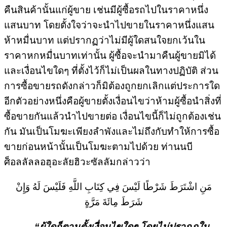
คืนสินค้านั้นแก่ผู้ขาย เช่นมีผู้ซื้อรถไปในราคาหนึ่ง
แสนบาท โดยตั้งใจว่าจะนำไปขายในราคาหนึ่งแสน
ห้าหมื่นบาท แต่ปรากฏว่าไม่มีผู้ใดสนใจยกเว้นใน
ราคาหกหมื่นบาทเท่านั้น ผู้ซื้อจะนำมาคืนผู้ขายมิได้
และเงื่อนไขใดๆ ที่ตั้งไว้ก็ไม่เป็นผลในทางปฏิบัติ ส่วน
การซื้อขายรถดังกล่าวก็มิต้องถูกยกเลิกแต่ประการใด
อีกตัวอย่างหนึ่งคือผู้ขายตั้งเงื่อนไขว่าห้ามผู้ซื้อนำสิ่งที่
ซื้อขายกันแล้วนำไปขายต่อ เงื่อนไขนี้ก็ไม่ถูกต้องเช่น
กัน มันเป็นโมฆะเพียงลำพังและไม่ถึงกับทำให้การซื้อ
ขายก่อนหน้านั้นเป็นโมฆะตามไปด้วย ท่านนบี
ศ็อลลัลลอฮุอะลัยฮิวะซัลลัมกล่าวว่า
مَنِ اشْتَرَطَ شَرْطًا لَيْسَ فِي كِتَابِ اللَّهِ فَلَيْسَ لَهُ وَإِنْ
شَرَطَ مِائَةَ مَرَّةٍ
“ผู้ใดก็ตามตั้งเงื่อนไขใดๆ โดยไม่ปรากฏใน