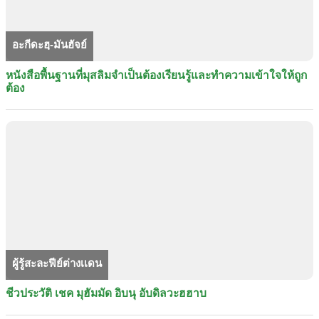
อะกีดะฮฺ-มันฮัจย์
หนังสือพื้นฐานที่มุสลิมจำเป็นต้องเรียนรู้และทำความเข้าใจให้ถูก
ต้อง
ผู้รู้สะละฟีย์ต่างเเดน
ชีวประวัติ เชค มุฮัมมัด อิบนุ อับดิลวะฮฮาบ