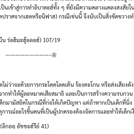
เป็นเข้าสู่การทำอิบาดะฮ์ทั้ง ๆ ที่ยังมีความคลางแคลงสงสัยใ
าดปราศจากเฮดหรือนิฟาส) กรณีเช่นนี้ จึงนับเป็นสิ่งขัดขวางท
มีน ร่อฮิมะฮุ้ลลอฮ์) 107/19
—————————–🌼
ไม่ว่าจะด้วยการกระโดดโลดเต้น ร้องตะโกน หรือส่งเสียงดังก
่องจากทำให้ผู้ละหมาดเสียสมาธิ และเป็นการสร้างความรบกวน ก
็กมามัสยิดในกรณีที่ก่อให้เกิดปัญหา แต่ถ้าหากเป็นเด็กที่นิ่ง เ
ุการณ์อะไรขึ้นคนที่เป็นผู้ปกครองต้องจัดการและทำให้เด็กเ
 (ลิกออฺ อัชชะฮ์รีย์ 41)