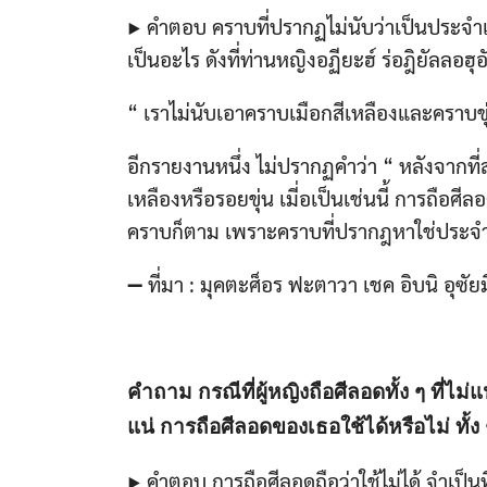
▶ คำตอบ คราบที่ปรากฏไม่นับว่าเป็นประจำเ
เป็นอะไร ดังที่ท่านหญิงอฏียะฮ์ ร่อฎิยัลลอฮุ
“ เราไม่นับเอาคราบเมือกสีเหลืองและคราบขุ่
อีกรายงานหนึ่ง ไม่ปรากฏคำว่า “ หลังจากที่ส
เหลืองหรือรอยขุ่น เมี่อเป็นเช่นนี้ การถือศีล
คราบก็ตาม เพราะคราบที่ปรากฎหาใช่ประจำ
➖ ที่มา : มุคตะศ็อร ฟะตาวา เชค อิบนิ อุซัยม
คำถาม กรณีที่ผู้หญิงถือศีลอดทั้ง ๆ ที่ไม
แน่ การถือศีลอดของเธอใช้ได้หรือไม่ ทั้ง 
▶ คำตอบ การถือศีลอดถือว่าใช้ไม่ได้ จำเป็น