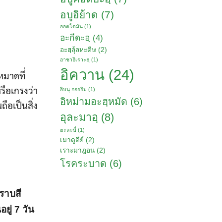
อบูอิย้าด
(7)
ออตโตมัน
(1)
อะกีดะฮฺ
(4)
อะฮฺลุ้ลหะดีษ
(2)
อาชาอิเราะฮฺ
(1)
อิควาน
(24)
หมาดที่
รือเกรงว่า
อิบนุ กอยยิม
(1)
อิหม่ามอะฮฺหมัด
(6)
ือเป็นสิ่ง
อุละมาอฺ
(8)
ฮะละบี่
(1)
เมาดูดีย์
(2)
เราะมาฎอน
(2)
โรคระบาด
(6)
ราบสี
ยู่ 7 วัน