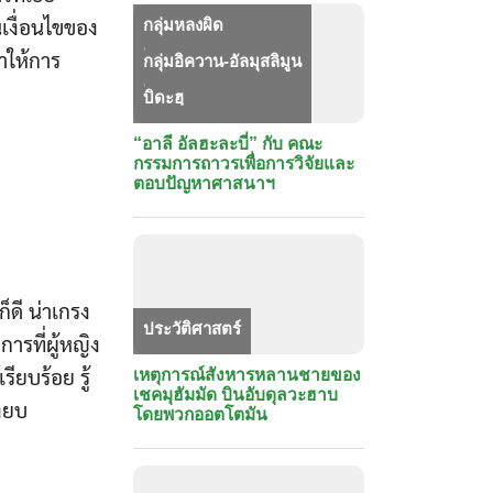
นเงื่อนไขของ
กลุ่มหลงผิด
,
ำให้การ
กลุ่มอิควาน-อัลมุสลิมูน
,
บิดะฮฺ
“อาลี อัลฮะละบี่” กับ คณะ
กรรมการถาวรเพื่อการวิจัยและ
ตอบปัญหาศาสนาฯ
็ดี น่าเกรง
ประวัติศาสตร์
ารที่ผู้หญิง
รียบร้อย รู้
เหตุการณ์สังหารหลานชายของ
เชคมุฮัมมัด บินอับดุลวะฮาบ
งียบ
โดยพวกออตโตมัน