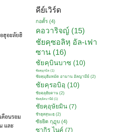
คีย์เวิร์ด
กอดั้ร
(4)
คอวาริจญ์
(15)
อฮุอะลัยฮิ
ชัยคฺซอลิหฺ​ อัล-เฟา
ซาน
(16)
ชัยคฺบินบาซ
(10)
ชัยคฺมุกบิล
(1)
ชัยคฺมุฮัมหมัด อามาน อัลญามีย์
(2)
ชัยคฺรอบิอฺ
(10)
ชัยคฺลุฮัยดาน
(2)
ชัยคฺอัลบานีย์
(1)
ชัยคฺอุษัยมิน
(7)
ชัรฮุสสุนะฮฺ
(2)
้เดือนรอม
ซัยยิด กุฏุบ
(4)
อน และ
ซากิร ไนค์
(7)