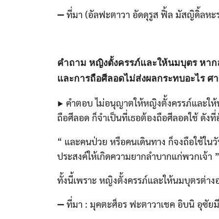
➖ ที่มา (อัลฟะตาวา อัดดุรูส ฟิ้ล มัสญิดิ้ลห
คำถาม หญิงตั้งครรภ์และให้นมบุตร หากละเ
และการถือศีลอดไม่ส่งผลกระทบอะไร ศาส
▶ คำตอบ ไม่อนุญาตให้หญิงตั้งครรภ์และให้
ถือศีลอด ก็จำเป็นที่เธอต้องถือศีลอดใช้ ดังท
“ และคนป่วย หรือคนเดินทาง ก็จงถือใช้ในว
ประสงค์ให้เกิดความยากลำบากแก่พวกเจ้า ” 
ทั้งนี้เพราะ หญิงตั้งครรภ์และให้นมบุตรต่าง
➖ ที่มา : มุคตะศ็อร ฟะตาวาเชค อิบนิ อุซัยมี