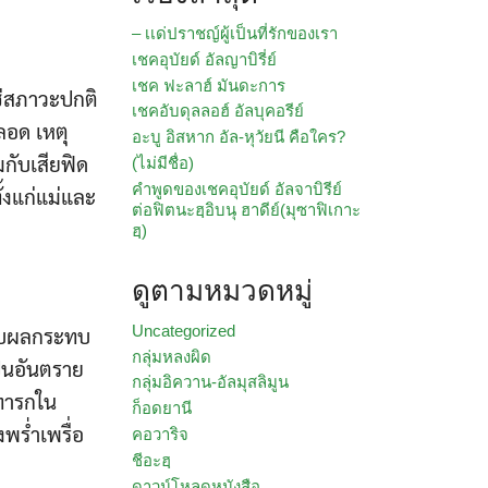
– เเด่ปราชญ์ผู้เป็นที่รักของเรา
เชคอุบัยด์ อัลญาบิรี่ย์
เชค ฟะลาฮ์ มันดะการ
ช่สภาวะปกติ
เชคอับดุลลอฮ์ อัลบุคอรีย์
ีลอด เหตุ
อะบู อิสหาก อัล-หุวัยนี คือใคร?
มกับเสียฟิด
(ไม่มีชื่อ)
คำพูดของเชคอุบัยด์ อัลจาบิรีย์
ั้งแก่แม่และ
ต่อฟิตนะฮฺอิบนุ ฮาดีย์(มุซาฟิเกาะ
ฮฺ)
ดูตามหมวดหมู่
Uncategorized
้รับผลกระทบ
กลุ่มหลงผิด
ป็นอันตราย
กลุ่มอิควาน-อัลมุสลิมูน
บทารกใน
ก็อดยานี
พร่ำเพรื่อ
คอวาริจ
ชีอะฮฺ
ดาวน์โหลดหนังสือ