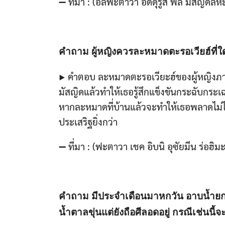
➖ ที่มา : (อัลฟะตาวา อัดดุรูส ฟิ้ล มัสญิดิ้ล
คำถาม ผู้หญิงควรละหมาดตะรอเวียฮ์ที่ใดด
▶ คำตอบ ละหมาดตะรอเวียะฮ์ของผู้หญิงภายใ
มัสญิดแล้วทำให้เธอรู้สึกแข็งขันกระฉับกระ
หากละหมาดที่บ้านแล้วจะทำให้เธอพลาดไม่ได
ประเสริฐยิ่งกว่า
➖ ที่มา : (ฟะตาวา เชค อิบนิ อุซัยมีน ร่อฮิมะ
คำถาม มีประจำเดือนมาหกวัน อาบน้ำยก
น้ำตาลขุ่นแต่ยังถือศีลอดอยู่ กรณีเช่นนี้