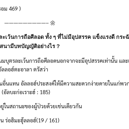
ะรอม 469 )
—————————– 🌼
ว้นการถือศีลอด ทั้ง ๆ ที่ไม่มีอุปสรรค แข็งแรงดี กระ
นามีบทบัญญัติอย่างไร ?
นมบุตรละเว้นการถือศีลอดนอกจากจะมีอุปสรรคเท่านั้น และเมื
ี่อัลลอฮ์ตะอาลา ตรัสว่า
ันอื่นแทน อัลลอฮ์ประสงค์ให้มีความสะดวกง่ายดายในแก่พวก
(อัลบะก่อเราะฮ์ : 185)
อยู่ในสถานะของผู้ป่วยด้วยเช่นเดียวกัน
น ร่อฮิมะฮุ้ลลอฮ์(19 / 161)