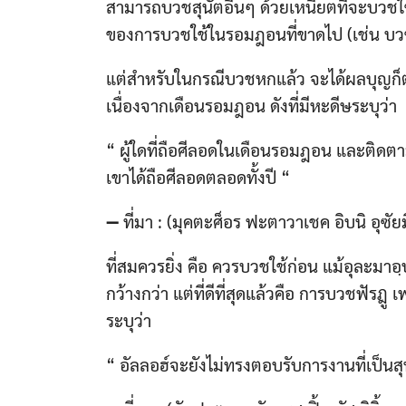
สามารถบวชสุนัตอื่นๆ ด้วยเหนียตที่จะบวชใช
ของการบวชใช้ในรอมฎอนที่ขาดไป (เช่น บวช
แต่สำหรับในกรณีบวชหกแล้ว จะได้ผลบุญก็ต
เนื่องจากเดือนรอมฎอน ดังที่มีหะดีษระบุว่า
“ ผู้ใดที่ถือศีลอดในเดือนรอมฎอน และติดตาม
เขาได้ถือศีลอดตลอดทั้งปี “
➖ ที่มา : (มุคตะศ็อร ฟะตาวาเชค อิบนิ อุซัยม
ที่สมควรยิ่ง คือ ควรบวชใช้ก่อน แม้อุละมา
กว้างกว่า แต่ที่ดีที่สุดแล้วคือ การบวชฟัรฎู 
ระบุว่า
“ อัลลอฮ์จะยังไม่ทรงตอบรับการงานที่เป็นสุน