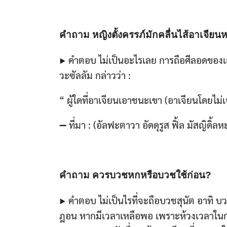
คำถาม หญิงตั้งครรภ์มักคลื่นไส้อาเจียน
▶ คำตอบ ไม่เป็นอะไรเลย การถือศีลอดของเธอ
วะซัลลัม กล่าวว่า :
“ ผู้ใดที่อาเจียนเอาชนะเขา (อาเจียนโดยไม่
➖ ที่มา : (อัลฟะตาวา อัดดุรูส ฟิ้ล มัสญิดิ้ล
คำถาม ควรบวชหกหรือบวชใช้ก่อน?
▶ คำตอบ ไม่เป็นไรที่จะถือบวชสุนัต อาทิ 
ฎอน หากมีเวลาเหลือพอ เพราะห้วงเวลาในการ