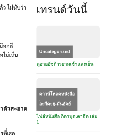
ว ไม่นับว่า
เทรนด์วันนี้
มือกสี
Uncategorized
ือไม่เห็น
ดุอาอฺอัซก้ารยามเช้าและเย็น
ดาวน์โหลดหนังสือ
,
อะกีดะฮฺ-มันฮัจย์
จว่าตัวสะอาด
ไฟล์หนังสือ กิตาบุตเตาฮีด เล่ม
1
รที่เธอ