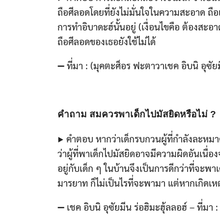
ถือศีลอดโดยที่ยังไม่มั่นใจในความสะอาด ถือ
การทำอิบาดะฮ์นั้นอยู่ (เงื่อนไขคือ ต้องสะอ
ถือศีลอดของเธอยังใช้ไม่ได้
➖ ที่มา : (มุคตะศ็อร ฟะตาวาเชค อิบนิ อุซัย
คำถาม สมควรพาเด็กไปมัสยิดหรือไม่ ?
▶ คำตอบ หากว่าเด็กรบกวนผู้ที่กำลังละหมาด
ว่าผู้ที่พาเด็กไปมัสยิดอาจมีความผิดอันเนื
อยู่กับเด็ก ๆ ในบ้านจึงเป็นการดีกว่าที่จะพาเด
มารยาท ก็ไม่เป็นไรที่จะพามา แต่หากเกิดเหต
➖ เชค อิบนิ อุซัยมีน ร่อฮิมะฮุ้ลลอฮ์ – ที่มา :