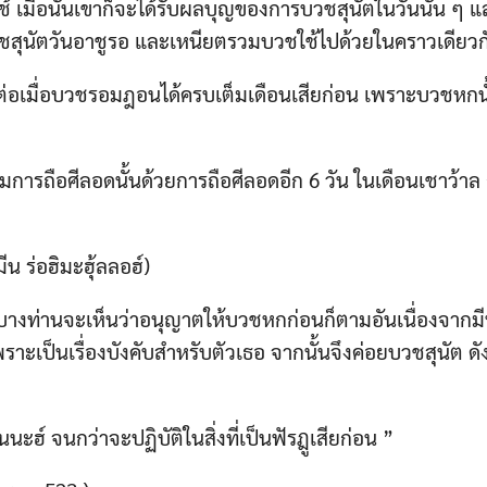
้ เมื่อนั้นเขาก็จะได้รับผลบุญของการบวชสุนัตในวันนั้น ๆ
สุนัตวันอาชูรอ และเหนียตรวมบวชใช้ไปด้วยในคราวเดียวกั
่อเมื่อบวชรอมฎอนได้ครบเต็มเดือนเสียก่อน เพราะบวชหกนั
การถือศีลอดนั้นด้วยการถือศีลอดอีก 6 วัน ในเดือนเชาว้าล ก็
ีน ร่อฮิมะฮุ้ลลอฮ์)
อฺบางท่านจะเห็นว่าอนุญาตให้บวชหกก่อนก็ตามอันเนื่องจากมีห
เพราะเป็นเรื่องบังคับสำหรับตัวเธอ จากนั้นจึงค่อยบวชสุนัต ดัง
นะฮ์ จนกว่าจะปฏิบัติในสิ่งที่เป็นฟัรฎูเสียก่อน ”