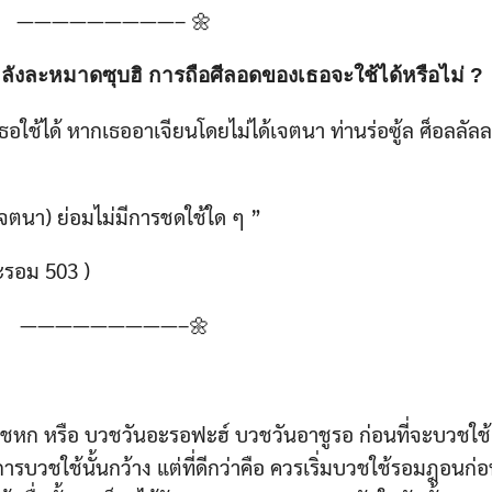
—————————– 🌼
หลังละหมาดซุบฮิ การถือศีลอดของเธอจะใช้ได้หรือไม่ ?
ใช้ได้ หากเธออาเจียนโดยไม่ได้เจตนา ท่านร่อซู้ล ศ็อลลัลล
เจตนา) ย่อมไม่มีการชดใช้ใด ๆ ”
หะรอม 503 )
—————————–🌼
บวชหก หรือ บวชวันอะรอฟะฮ์ บวชวันอาชูรอ ก่อนที่จะบวชใช
บวชใช้นั้นกว้าง แต่ที่ดีกว่าคือ ควรเริ่มบวชใช้รอมฎอนก่