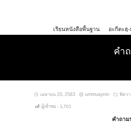
Skip
to
content
เรียนหนังสือพื้นฐาน
อะกีดะฮฺ-
คำถา
เมษายน 20, 2563
ummuaynin
ฟัตวา
ผู้เข้าชม :
3,701
คำถามน่