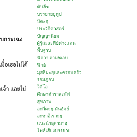
ตับลีฆ
บรรยายยูทูป
บิดะฮฺ
ประวัติศาสตร์
ปัญญานิยม
ฉับกระเฉง
ผู้รู้สะละฟีย์ต่างเเดน
พื้นฐาน
ฟัตวา ถาม/ตอบ
่อเธอไม่ได้
ฟิกฮ์
มุสลิมะฮฺและครอบครัว
รอมฎอน
วิดีโอ
เจ้า และไม่
ศึกษาตำราสะลัฟ
สุขภาพ
อะกีดะฮฺ-มันฮัจย์
อะชาอิเราะฮฺ
เเนะนำอุลามาอฺ
ไฟล์เสียงบรรยาย