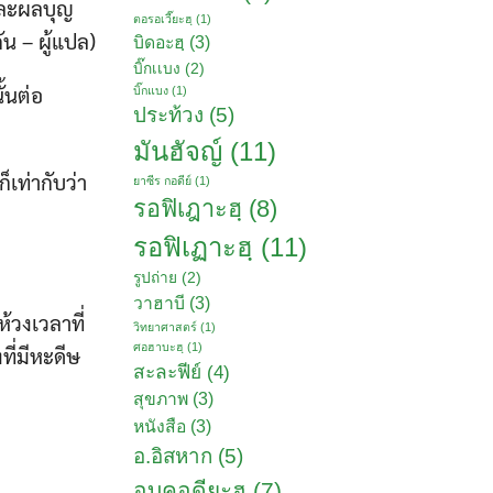
 และผลบุญ
ตอรอเวี๊ยะฮฺ
(1)
น – ผู้แปล)
บิดอะฮฺ
(3)
บิ๊กเเบง
(2)
้นต่อ
บิ๊กแบง
(1)
ประท้วง
(5)
มันฮัจญ์
(11)
เท่ากับว่า
ยาซีร กอดีย์
(1)
รอฟิเฎาะฮฺ
(8)
รอฟิเฏาะฮฺ
(11)
รูปถ่าย
(2)
วาฮาบี
(3)
้วงเวลาที่
วิทยาศาสตร์
(1)
ศอฮาบะฮฺ
(1)
ที่มีหะดีษ
สะละฟีย์
(4)
สุขภาพ
(3)
หนังสือ
(3)
อ.อิสหาก
(5)
อบูคอดียะฮฺ
(7)