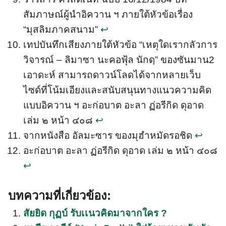
สัมภาษณ์ผู้นำอิควาน ฯ ภายใต้หัวข้อเรื่อง
“มุสลิมภาคสนาม”
↩︎
เทปบันทึกเสียงภายใต้หัวข้อ “เหตุใดเรากลัวการ
วิจารณ์ – ลิมาซา นะคอฟุ้ล นักดฺ” ของซันมาน2
เอาดะห์ สามารถดาวน์โลดได้จากหลายเว็บ
ไซด์ที่โน้มเอียงและสนับสนุนทางแนวความคิด
แบบอิควาน ฯ อะก่อบาต อะลา ฏ่อรีกิด ดุอาด
เล่ม ๒ หน้า ๔๐๘
↩︎
จากหนังสือ อัลมะซาร ของมุฮำหมัดรอชิด
↩︎
อะก่อบาต อะลา ฏ่อรีกิด ดุอาด เล่ม ๒ หน้า ๔๐๘
↩︎
บทความที่เกี่ยวข้อง:
สัยยิด กุฏบ์ รับเเนวคิดมาจากใคร ?