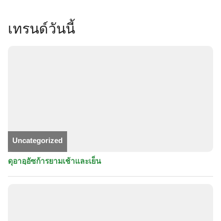
เทรนด์วันนี้
Uncategorized
ดุอาอฺอัซก้ารยามเช้าและเย็น