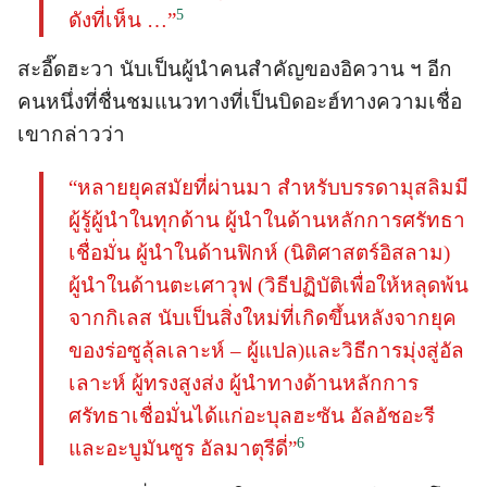
5
ดังที่เห็น …”
สะอี๊ดฮะวา นับเป็นผู้นำคนสำคัญของอิควาน ฯ อีก
คนหนึ่งที่ชื่นชมแนวทางที่เป็นบิดอะฮ์ทางความเชื่อ
เขากล่าวว่า
“หลายยุคสมัยที่ผ่านมา สำหรับบรรดามุสลิมมี
ผู้รู้ผู้นำในทุกด้าน ผู้นำในด้านหลักการศรัทธา
เชื่อมั่น ผู้นำในด้านฟิกห์ (นิติศาสตร์อิสลาม)
ผู้นำในด้านตะเศาวุฟ (วิธีปฏิบัติเพื่อให้หลุดพ้น
จากกิเลส นับเป็นสิ่งใหม่ที่เกิดขึ้นหลังจากยุค
ของร่อซูลุ้ลเลาะห์ – ผู้แปล)และวิธีการมุ่งสู่อัล
เลาะห์ ผู้ทรงสูงส่ง ผู้นำทางด้านหลักการ
ศรัทธาเชื่อมั่นได้แก่อะบุลฮะซัน อัลอัชอะรี
6
และอะบูมันซูร อัลมาตุรีดี่”