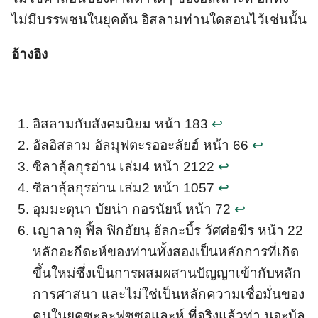
ไม่มีบรรพชนในยุคต้น อิสลามท่านใดสอนไว้เช่นนั้น
อ้างอิง
อิสลามกับสังคมนิยม หน้า 183
↩︎
อัลอิสลาม อัลมุฟตะรออะลัยฮ์ หน้า 66
↩︎
ซิลาลุ้ลกุรอ่าน เล่ม4 หน้า 2122
↩︎
ซิลาลุ้ลกุรอ่าน เล่ม2 หน้า 1057
↩︎
อุมมะตุนา บัยน่า กอรนัยน์ หน้า 72
↩︎
เญาลาตุ ฟิ้ล ฟิกฮัยนฺ อัลกะบี้ร วัศศ่อฆีร หน้า 22
หลักอะกีดะห์ของท่านทั้งสองเป็นหลักการที่เกิด
ขึ้นใหม่ซึ่งเป็นการผสมผสานปัญญาเข้ากับหลัก
การศาสนา และไม่ใช่เป็นหลักความเชื่อมั่นของ
คนในยุคซะละฟุซซอและห์ ที่จริงแล้วท่า นอะบุ้ล