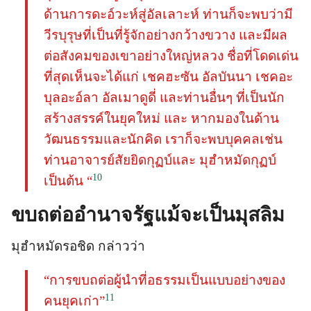
ด้านการดะอ์วะห์สู่อัลเลาะห์ ท่านก็จะพบว่ามี
วีรบุรุษที่เป็นที่รู้จักอย่างกว้างขวาง และมีผล
ต่อสังคมของเขาอย่างใหญ่หลวง ชื่อที่โดดเด่น
ที่สุดเห็นจะได้แก่ เชคฮะซัน อัลบันนา เชคอะ
บุลอะอ์ลา อัลเมาดูดี่ และท่านอื่นๆ ที่เป็นนัก
สร้างสรรค์ในยุคใหม่ และ หากมองในด้าน
วัฒนธรรมและนักคิด เราก็จะพบบุคคลเช่น
ท่านอาจารย์สัยยิดกุฏบ์และ มุฮำหมัดกุฏบ์
10
เป็นต้น “
ขบถต่ออำนาจรัฐแม้จะเป็นมุสลิม
มุฮำหมัดรอชิด กล่าวว่า
“การขบถต่อผู้นำที่อธรรมเป็นแบบอย่างของ
11
คนยุคเก่า”