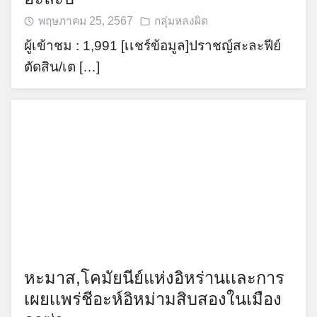
พฤษภาคม 25, 2567
กลุ่มหลงผิด
ผู้เข้าชม : 1,991 [เเชร์ข้อมูล]ปราชญ์สะละฟีย์
ตัดสิน/เต […]
หะมาส,โคมัยนีย์แห่งอิหร่านเเละการ
เผยเเพร่ชีอะห์อิหม่ามสิบสองในเมือง