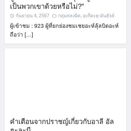
เป็นพวกเขาด้วยหรือไม่?”
กันยายน 4, 2567
กลุ่มหลงผิด
,
อะกีดะฮฺ-มันฮัจย์
ผู้เข้าชม : 923 ผู้ที่ยกย่องชมเชยอะห์ลุ้ลบิดอะห์
ถือว่า […]
คำเตือนจากปราชญ์เกี่ยวกับอาลี อัล
ฮะละบี