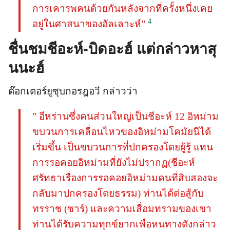
การเคารพคนด้วยกันหลังจากที่ครั้งหนึ่งเคย
4
อยู่ในศาสนาของอัลเลาะห์”
ชื่นชมชีอะห์-บิดอะฮ์ แต่กล่าวหาสุ
นนะฮ์
ด๊อกเตอร์ยูซุบกอรฎอวี กล่าวว่า
” อีหร่านซึ่งคนส่วนใหญ่เป็นชีอะห์ 12 อิหม่าม
ขบวนการเคลื่อนไหวของอิหม่ามโคมัยนีได้
เริ่มขึ้น เป็นขบวนการที่ปกครองโดยผู้รู้ แทน
การรอคอยอิหม่ามที่ยังไม่ปรากฏ(ชีอะห์
ศรัทธาเรื่องการรอคอยอิหม่ามคนที่สิบสองจะ
กลับมาปกครองโดยธรรม) ท่านได้ต่อสู้กับ
ทรราช (ซาร์) และความเสื่อมทรามของเขา
ท่านได้รับความทุกข์ยากเพื่อหนทางดังกล่าว