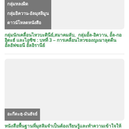
กลุ่มหลงผิด
,
กลุ่มอิควาน-อัลมุสลิมูน
,
ดาวน์โหลดหนังสือ
กลุ่มนักเคลื่อนไหวบะตินีย์​,สมาคมลับ, กลุ่มอั้ล-อิควาน, อั้ล-กอ
อิดะฮ์ และไอซิซ : บทที่ 3 – การเคลื่อนไหวของญะมาลุดดีน
อั้ลอัฟฆอนี อั้ลอิรานีย์
อะกีดะฮฺ-มันฮัจย์
หนังสือพื้นฐานที่มุสลิมจำเป็นต้องเรียนรู้และทำความเข้าใจให้