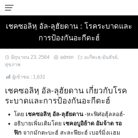
Skip
to
content
เชคซอลิหฺ อัล-ลุฮัยดาน : โรคระบาดและ
การป้องกันอะกีดะฮ์
มิถุนายน 23, 2564
admin
อะกีดะฮฺ-มันฮัจย์
,
สุขภาพ
ผู้เข้าชม :
1,631
เชคซอลิหฺ อัล-ลุฮัยดาน เกี่ยวกับโรค
ระบาดและการป้องกันอะกีดะฮ์
โดย
เชคซอลิหฺ อัล-ลุฮัยดาน
-หะฟิศ่อฮุ้ลลอฮ์-
อธิบายเพิ่มเติมโดย
เชคอบูอิย้าด อัมจ้าด รอ
ฟิก
จากมักตะบะฮ์ สะละฟียะฮ์​ เบอร์มิ่งเเฮม