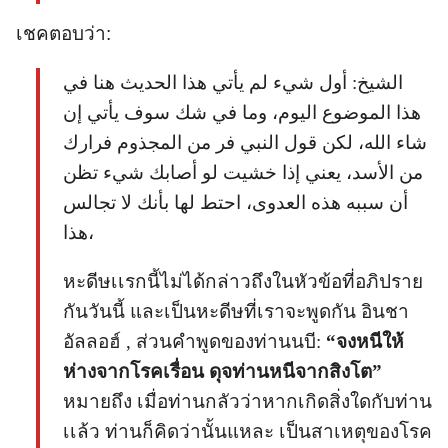
เชคตอบว่า:
الشيخ: أول شيء لم يأتي هذا الحديث هنا في
هذا الموضوع اليوم، وما في شك سوف يأتي إن
شاء الله، لكن قول النبي فر من المجذوم فرارك
من الأسد، يعني إذا خشيت لو أصابك شيء تظن
أن سببه هذه العدوى، احتط لها بأنك لا تجالس
هذا،
หะดีษเเรกนี้ไม่ได้กล่าวถึงในหัวข้อที่อภิปราย
กันวันนี้ และเป็นหะดีษที่เราจะพูดกัน อินชา
อัลลอฮ์ , ส่วนคำพูดของท่านนบี:
“จงหนีให้
ห่างจากโรคเรื่อน ดุจท่านหนีจากสิงโต”
หมายถึง เมื่อท่านกลัวว่าหากเกิดสิ่งใดกับท่าน
เเล้ว ท่านก็คิดว่านั้นแหละ เป็นสาเหตุของโรค