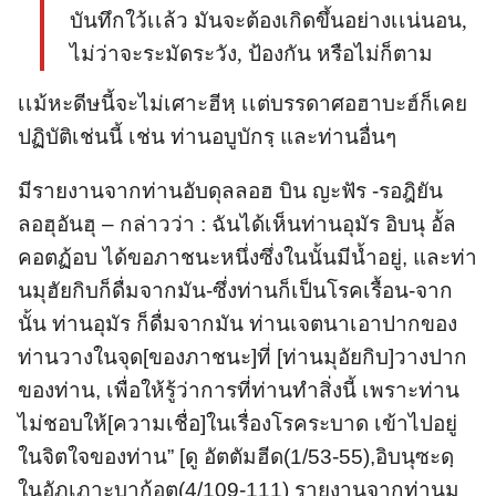
บันทึกใว้เเล้ว มันจะต้องเกิดขึ้นอย่างเเน่นอน,
ไม่ว่าจะระมัดระวัง, ป้องกัน หรือไม่ก็ตาม
เเม้หะดีษนี้จะไม่เศาะฮีหฺ เเต่บรรดาศอฮาบะฮ์ก็เคย
ปฏิบัติเช่นนี้ เช่น ท่านอบูบักรฺ และท่านอื่นๆ
มีรายงานจากท่านอับดุลลอฮ บิน ญะฟัร -รอฎิยัน
ลอฮุอันฮุ – กล่าวว่า : ฉันได้เห็นท่านอุมัร อิบนุ อั้ล
คอตฏ้อบ ได้ขอภาชนะหนึ่งซึ่งในนั้นมีน้ำอยู่, และท่า
นมุฮัยกิบก็ดื่มจากมัน-ซึ่งท่านก็เป็นโรคเรื้อน-จาก
นั้น ท่านอุมัร ก็ดื่มจากมัน ท่านเจตนาเอาปากของ
ท่านวางในจุด[ของภาชนะ]ที่ [ท่านมุอัยกิบ]วางปาก
ของท่าน, เพื่อให้รู้ว่าการที่ท่านทำสิ่งนี้ เพราะท่าน
ไม่ชอบให้[ความเชื่อ]ในเรื่องโรคระบาด เข้าไปอยู่
ในจิตใจของท่าน” [ดู อัตตัมฮีด(1/53-55),อิบนุซะดฺ
ในอัฏเฏาะบาก้อต(4/109-111) รายงานจากท่านมุ