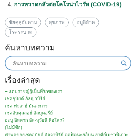
การหวาดกลัวต่อโคโรน่าไวรัส (COVID-19)
ชัยคฺลุฮัยดาน
สุขภาพ
อบูอิย้าด
โรคระบาด
ค้นหาบทความ
Search
for:
เรื่องล่าสุด
– เเด่ปราชญ์ผู้เป็นที่รักของเรา
เชคอุบัยด์ อัลญาบิรี่ย์
เชค ฟะลาฮ์ มันดะการ
เชคอับดุลลอฮ์ อัลบุคอรีย์
อะบู อิสหาก อัล-หุวัยนี คือใคร?
(ไม่มีชื่อ)
คำพูดของเชคอุบัยด์ อัลจาบิรีย์ ต่อฟิตนะฮฺอิบนุ ฮาดีย์(มุซาฟิเกาะ