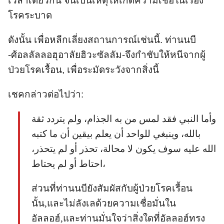
เวลาเดียวกัน จนเป็นเหตุให้เกิดความเชื่อในเรื่อง
โรคระบาด
ดังนั้น เพื่อหลีกเลี่ยงสถานการณ์เช่นนี้. ท่านนบี
-ศ้อลลัลลอฮุอาลัยฮิวะซัลลัม-จึงกำชับให้หนีจากผู้
ป่วยโรคเรื้อน, เพื่อระมัดระวังจากสิ่งนี้
เชคกล่าวต่อไปว่า:
وأما النبي فقد لمس من به الجذام، ولم يتردد ثقة
بالله، وينبغي للواحد أن يعلم بيقين أن ما كتبه
الله عليه سوف يكون لا محالة، تحذر أو لم يتحذر،
احتاط أو لم يحتاط،
ส่วนที่ท่านนบียังสัมผัสกับผู้ป่วยโรคเรื้อน
นั้น,และไม่ลังเลด้วยความเชื่อมั่นใน
อัลลอฮ์,และท่านมั่นใจว่าสิ่งใดที่อัลลอฮ์ทรง