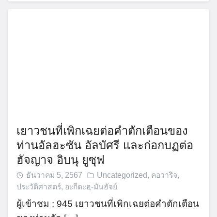
เยาวชนที่เพิกเฉยต่อคำตักเตือนของ
ท่านอัลฮะซัน อัลบัศรี และก่อกบฏต่อ
ฮัจญาจ อิบนุ ยูซุฟ
ธันวาคม 5, 2567
Uncategorized
,
คอวาริจ
,
ประวัติศาสตร์
,
อะกีดะฮฺ-มันฮัจย์
ผู้เข้าชม : 945 เยาวชนที่เพิกเฉยต่อคำตักเตือน