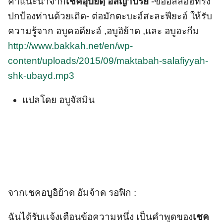
คำแนะนำจาก
เชคอุบัยดฺ อั้ลญาบิรีย์
-ขออัลลอฮ์ทรง
ปกป้องท่านด้วยเถิด- ต่อมักตะบะฮ์สะละฟียะฮ์ ให้รับ
ความรู้จาก อบูคอดียะฮ์ ,อบูอิย้าด ,และ อบูฮะกีม
http://www.bakkah.net/en/wp-
content/uploads/2015/09/maktabah-salafiyyah-
shk-ubayd.mp3
แปลโดย อบูจัสมิน
จากเชคอบูอิย้าด อัมจ้าด รอฟิก :
ฉันได้รับเเจ้งเตือนข้อความหนึ่ง เป็นคำพูดของ
เชค