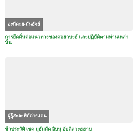
อะกีดะฮฺ-มันฮัจย์
การยึดมั่นต่อเเนวทางของศอฮาบะฮ์ และปฏิบัติตามท่านเหล่า
นั้น
ผู้รู้สะละฟีย์ต่างเเดน
ชีวประวัติ เชค มุฮัมมัด อิบนุ อับดิลวะฮฮาบ