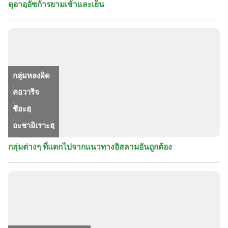
ดุอาอฺอัซก้ารยามเช้าและเย็น
กลุ่มหลงผิด
,
คอวาริจ
,
ชีอะฮฺ
,
อะชาอิเราะฮฺ
กลุ่มต่างๆ ที่แตกไปจากแนวทางอิสลามอันถูกต้อง