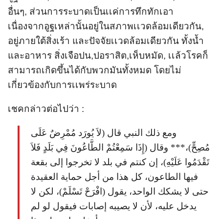
อื่นๆ, ส่วนการระบาดเป็นเเค่การทึกทักเอา
เนื่องจากอูฐเหล่านั้นอยู่ในสภาพเเวดล้อมเดียวกัน,
อยู่ภายใต้สิ่งเร้า และปัจจัยเเวดล้อมเดียวกัน ทั้งน้ำ
และอาหาร สิ่งเจือปน,ปอราสิต,เห็บหมัด, เเล้วโรคก็
สามารถเกิดขึ้นได้กับพวกมันทั้งหมด โดยไม่
เกี่ยวข้องกับการเเพร่ระบาด
เชคกล่าวต่อไปว่า :
ومع ذلك النبي قال (لاَ يُورَد مُمْرِضٌ عَلَى
مُصِحٍّ)،*** وقال (إِذَا سَمِعْتُمْ الطَّاعُونَ فِي بَلَدٍ فَلاَ
تَقْدَمُوا عَلَيْهِ)، إن كنتم في بلد لا تخرجوا إلى بقعة
فيها الطاعون، كل هذا من أجل حماية العقيدة
حتى لا يشكك الواحد، يقول (افْرَحْ تَسْلَمْ)، لكن لا
يدخل عليه، لأن لا يصيبه إصابات فيقول لو لم