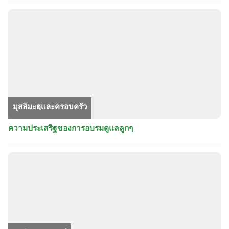
มุสลิมะฮฺและครอบครัว
ความประเสริฐของการอบรมดูแลลูกๆ