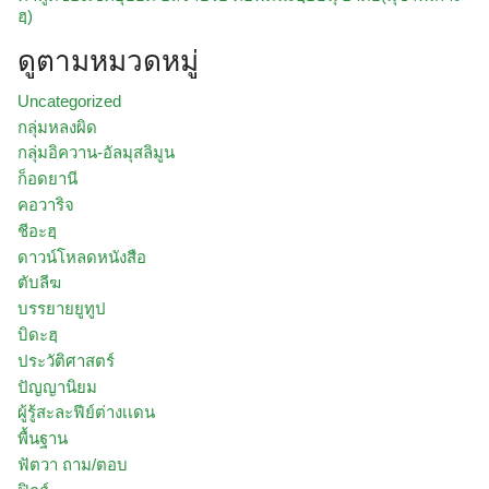
ฮฺ)
ดูตามหมวดหมู่
Uncategorized
กลุ่มหลงผิด
กลุ่มอิควาน-อัลมุสลิมูน
ก็อดยานี
คอวาริจ
ชีอะฮฺ
ดาวน์โหลดหนังสือ
ตับลีฆ
บรรยายยูทูป
บิดะฮฺ
ประวัติศาสตร์
ปัญญานิยม
ผู้รู้สะละฟีย์ต่างเเดน
พื้นฐาน
ฟัตวา ถาม/ตอบ