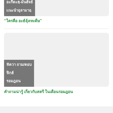
อะกีดะฮฺ-มันฮัจย์
,
เเนะนำอุลามาอฺ
“ใครคือ อะฮ์ลุ้ลหะดีษ”
ฟัตวา ถาม/ตอบ
,
ฟิกฮ์
,
รอมฎอน
คำถามน่ารู้ เกี่ยวกับสตรี ในเดือนรอมฎอน