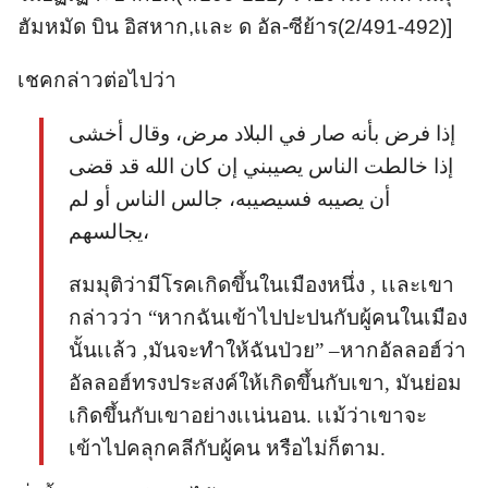
ฮัมหมัด บิน อิสหาก,เเละ ด อัล-ซีย้าร(2/491-492)]
เชคกล่าวต่อไปว่า
إذا فرض بأنه صار في البلاد مرض، وقال أخشى
إذا خالطت الناس يصيبني إن كان الله قد قضى
أن يصيبه فسيصيبه، جالس الناس أو لم
يجالسهم،
สมมุติว่ามีโรคเกิดขึ้นในเมืองหนึ่ง , เเละเขา
กล่าวว่า “หากฉันเข้าไปปะปนกับผู้คนในเมือง
นั้นเเล้ว ,มันจะทำให้ฉันป่วย” –หากอัลลอฮ์ว่า
อัลลอฮ์ทรงประสงค์ให้เกิดขึ้นกับเขา, มันย่อม
เกิดขึ้นกับเขาอย่างเเน่นอน. เเม้ว่าเขาจะ
เข้าไปคลุกคลีกับผู้คน หรือไม่ก็ตาม.