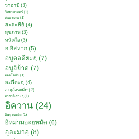
วาฮาบี
(3)
วิทยาศาสตร์
(1)
ศอฮาบะฮฺ
(1)
สะละฟีย์
(4)
สุขภาพ
(3)
หนังสือ
(3)
อ.อิสหาก
(5)
อบูคอดียะฮฺ
(7)
อบูอิย้าด
(7)
ออตโตมัน
(1)
อะกีดะฮฺ
(4)
อะฮฺลุ้ลหะดีษ
(2)
อาชาอิเราะฮฺ
(1)
อิควาน
(24)
อิบนุ กอยยิม
(1)
อิหม่ามอะฮฺหมัด
(6)
อุละมาอฺ
(8)