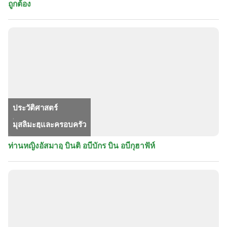
ถูกต้อง
ประวัติศาสตร์
,
มุสลิมะฮฺและครอบครัว
ท่านหญิงอัสมาอฺ บินติ อบีบักร บิน อบีกุฮาฟัห์