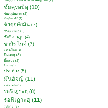
ชัยคฺมุฮัมหมัด อามาน อัลญามีย์
(2)
ชัยคฺรอบิอฺ
(10)
ชัยคฺลุฮัยดาน
(2)
ชัยคฺอัลบานีย์
(1)
ชัยคฺอุษัยมิน
(7)
ชัรฮุสสุนะฮฺ
(2)
ซัยยิด กุฏุบ
(4)
ซากิร ไนค์
(7)
ตอรอเวี๊ยะฮฺ
(1)
บิดอะฮฺ
(3)
บิ๊กเเบง
(2)
บิ๊กแบง
(1)
ประท้วง
(5)
มันฮัจญ์
(11)
ยาซีร กอดีย์
(1)
รอฟิเฎาะฮฺ
(8)
รอฟิเฏาะฮฺ
(11)
รูปถ่าย
(2)