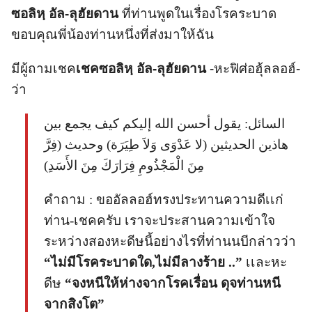
ซอลิหฺ อัล-ลุฮัยดาน
ที่ท่านพูดในเรื่องโรคระบาด
ขอบคุณพี่น้องท่านหนึ่งที่ส่งมาให้ฉัน
มีผู้ถามเชค
เชคซอลิหฺ อัล-ลุฮัยดาน
-หะฟิศ่อฮุ้ลลอฮ์-
ว่า
السائل: يقول أحسن الله إليكم كيف يجمع بين
هاذين الحديثين (لا عَدْوَى وَلاَ طِيَرَة) وحديث (فِرَّ
مِنَ الْمَجْذُومِ فِرَارَكَ مِنَ الأَسَدِ)
คำถาม : ขออัลลอฮ์ทรงประทานความดีเเก่
ท่าน-เชคครับ เราจะประสานความเข้าใจ
ระหว่างสองหะดีษนี้อย่างไรที่ท่านนบีกล่าวว่า
“ไม่มีโรคระบาดใด,ไม่มีลางร้าย ..”
เเละหะ
ดีษ
“จงหนีให้ห่างจากโรคเรื่อน ดุจท่านหนี
จากสิงโต”