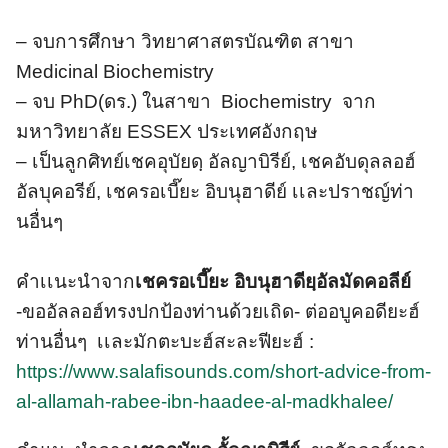
– จบการศึกษา วิทยาศาสตรบัณฑิต สาขา
Medicinal Biochemistry
– จบ PhD(ดร.) ในสาขา Biochemistry จาก
มหาวิทยาลัย ESSEX ประเทศอังกฤษ
– เป็นลูกศิทย์เชคอุบัยดฺ อัลญาบิรีย์, เชคอับดุลลอฮ์
อัลบุคอรีย์, เชครอเบี๊ยะ อิบนุฮาดีย์​ เเละปราชญ์ท่า
นอื่นๆ
คำเเนะนำจาก
เชครอเบี๊ยะ อิบนุฮาดียฺอัลมัดคอลีย์
-ขออัลลอฮ์ทรงปกป้องท่านด้วยเถิด- ต่ออบูคอดียะฮ์
ท่านอื่นๆ เเละมักตะบะฮ์สะละฟียะฮ์ :
https://www.salafisounds.com/short-advice-from-
al-allamah-rabee-ibn-haadee-al-madkhalee/