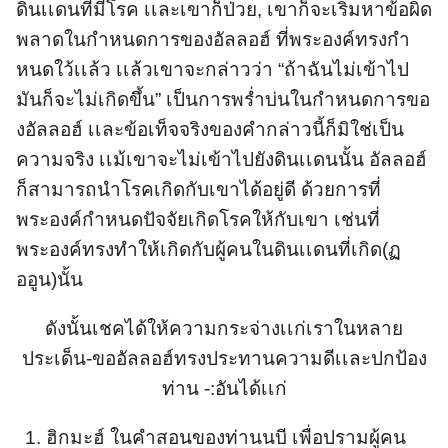
ดินเเดนที่มีโรค เเละเขาก็ป่วย, เขาก็จะเริ่มหาข้อผิด
พลาดในกำหนดการของอัลลอฮ์ ที่พระองค์ทรงกำ
หนดใว้เเล้ว เเล้วเขาจะกล่าวว่า “ถ้าฉันไม่เข้าไป
มันก็จะไม่เกิดขึ้น” เป็นการพร่ำบ่นในกำหนดการขอ
งอัลลอฮ์ เเละข้อเท็จจริงของคำกล่าวนี้ก็มิใช่เป็น
ความจริง เเม้เขาจะไม่เข้าไปยังดินเเดนนั้น อัลลอฮ์
ก็สามารถนำโรคเกิดกับเขาได้อยู่ดี ด้วยการที่
พระองค์กำหนดปัจจัยเกิดโรคให้กับเขา เช่นที่
พระองค์ทรงทำให้เกิดกับผู้คนในดินเเดนที่เกิด(ฏ
ออูน)นั้น
ดังนั้นเชคได้ให้ความกระจ่างเเก่เราในหลาย
ประเด็น-ขออัลลอฮ์ทรงประทานความดีเเละปกป้อง
ท่าน -:อันได้เเก่
ฮิกมะฮ์ ในคำสอนของท่านนบี เพื่อปรามผู้คน