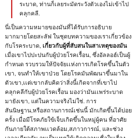
ระบาด, ท่านก็เลยระมัดระวังตัวเองไม่เข้าไป
คลุกคลี.
นี่เป็นความหมายของมันที่ได้รับการอธิบาย
มากมายโดยสะลัฟ ในชุดบทความของเราเกี่ยวข้อง
กับโรคระบาด,
เกี่ยวกับผู้ที่สับสนในสาเหตุของมัน
เมื่อเขาไปปะปนกับผู้ป่วยโรคเรื้อน, ซึ่งอัลลอฮ์เป็นผู้
กำหนด รวบรวมให้ปัจจัยเเห่งการเกิดโรคขึ้นในตัว
เขา, จนทำให้เขาป่วย โดยโรคมันพัฒนาขึ้นมาใน
ตัวเขา,เเต่เขากลับคิดว่าสิ่งนี้เกิดจากที่เขาไป
คลุกคลีกับผู้ป่วยโรคเรื้อน มองว่ามันเเพร่ระบาด
มายังเขา, แต่ในความจริงไม่ใช่. การ
สันนิษฐาน,หรือสถานการณ์เช่นนี้ มักเกิดขึ้นได้บ่อย
ครั้ง เมื่อมีโรคภัยใข้เจ็บเกิดขึ้นในหมู่ผู้คน ที่อาศัย
กันภายใต้สภาพเเวดล้อม,สภาวการณ์, และช่วง