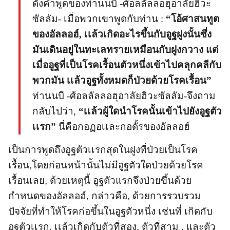
ดังคำพูดของท่านนบี -ศ้อลลัลลอฮุอาลัยฮิวะ
ซัลลัม- เมื่อพวกเขาพูดกับท่าน :
“โอ้ศาสนทูต
ของอัลลอฮ์, เเล้วเกิดอะไรขึ้นกับอูฐฝูงนั้นซึ่ง
มันเดินอยู่ในทะเลทรายเหมือนกับฝูงกวาง แต่
เมื่ออูฐที่เป็นโรคเรื้อนตัวหนึ่งเข้าไปคลุกคลีกับ
พวกมัน เเล้วอูฐทั้งหมดก็ป่วยด้วยโรคเรื้อน”
ท่านนบี -ศ้อลลัลลอฮุอาลัยฮิวะซัลลัม-จึงถาม
กลับไปว่า,
“เเล้วผู้ใดนำโรคนั้นเข้าไปยังอูฐตัว
เเรก”
นี่คือกอฏอเเละกอดั้รของอัลลอฮ์
เป็นการพูดถึงอูฐตัวเเรกสุดในฝูงที่ป่วยเป็นโรค
เรื้อน,โดยก่อนหน้านั้นไม่มีอูฐตัวใดป่วยด้วยโรค
เรื้อนเลย, ด้วยเหตุนี้ อูฐตัวแรกจึงป่วยขึ้นด้วย
กำหนดของอัลลอฮ์, กล่าวคือ, ด้วยการรวบรวม
ปัจจัยที่ทำให้โรคก่อขึ้นในอูฐตัวหนึ่ง เช่นที่ เกิดกับ
อูฐตัวเเรก, เเล้วเกิดกับตัวที่สอง, ตัวที่สาม , และตัว