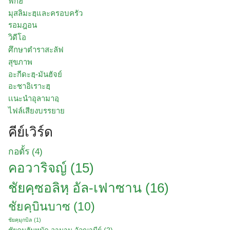
ฟิกฮ์
มุสลิมะฮฺและครอบครัว
รอมฎอน
วิดีโอ
ศึกษาตำราสะลัฟ
สุขภาพ
อะกีดะฮฺ-มันฮัจย์
อะชาอิเราะฮฺ
เเนะนำอุลามาอฺ
ไฟล์เสียงบรรยาย
คีย์เวิร์ด
กอดั้ร
(4)
คอวาริจญ์
(15)
ชัยคฺซอลิหฺ​ อัล-เฟาซาน
(16)
ชัยคฺบินบาซ
(10)
ชัยคฺมุกบิล
(1)