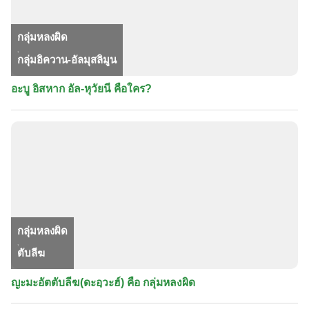
กลุ่มหลงผิด
,
กลุ่มอิควาน-อัลมุสลิมูน
อะบู อิสหาก อัล-หุวัยนี คือใคร?
กลุ่มหลงผิด
,
ตับลีฆ
ญะมะอัตตับลีฆ(ดะอฺวะฮ์) คือ กลุ่มหลงผิด