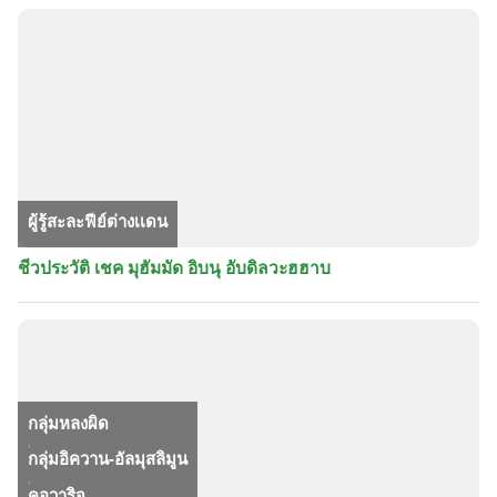
ผู้รู้สะละฟีย์ต่างเเดน
ชีวประวัติ เชค มุฮัมมัด อิบนุ อับดิลวะฮฮาบ
กลุ่มหลงผิด
,
กลุ่มอิควาน-อัลมุสลิมูน
,
คอวาริจ