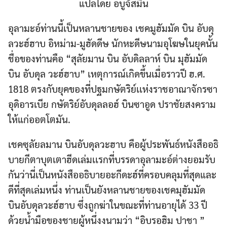
แปลโดย อบูจัสมิน
อุลามะอ์ท่านนี้เป็นหลานชายของ เชคมูฮัมมัด บิน อับดุ
ลวะฮ์ฮาบ อิหม่าม-มูฮัดดีษ นักหะดีษนามอุโฆษในยุคนั้น
ชื่อของท่านคือ “สุลัยมาน บิน อับดิลลาห์ บิน มุฮัมมัด
บิน อับดุล วะฮ์ฮาบ” เหตุการณ์เกิดขึ้นเมื่อราวปี ฮ.ศ.
1818 ตรงกับยุคของที่ปฐมกษัตริย์เเห่งราชอาณาจักรซา
อุดิอารเบีย กษัตริย์อับดุลลอฮ์ บินซาอูด ปราชัยสงคราม
ให้แก่ออตโตมัน.
เชคซุลัยลมาน บินอับดุลวะฮาบ คือผู้ประพันธ์หนังสืออธิ
บายกีตาบุตเตาฮีดเล่มเเรกที่บรรดาอุลามะอ์ต่างยอมรับ
กันว่านี่เป็นหนังสืออธิบายอะกีดะฮ์ที่ครอบคลุมที่สุดและ
ดีที่สุดเล่มหนึ่ง ท่านเป็นยังหลานชายของเชคมุฮัมมัด
บินอับดุลวะฮ์ฮาบ ซึ่งถูกฆ่าในขณะที่ท่านอายุได้ 33 ปี
ด้วยน้ำมือของชายผู้หนึ่งงนามว่า “อิบรอฮิม ปาชา ”