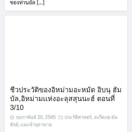
ของท่านอัล […]
ชีวประวัติของอิหม่ามอะหมัด อิบนุ ฮัม
บัล,อิหม่ามเเห่งอะลุสสุนนะฮ์ ตอนที่
3/10
กุมภาพันธ์ 20, 2565
ประวัติศาสตร์
,
อะกีดะฮฺ-มัน
ฮัจย์
,
เเนะนำอุลามาอฺ