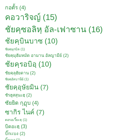
กอดั้ร
(4)
คอวาริจญ์
(15)
ชัยคฺซอลิหฺ​ อัล-เฟาซาน
(16)
ชัยคฺบินบาซ
(10)
ชัยคฺมุกบิล
(1)
ชัยคฺมุฮัมหมัด อามาน อัลญามีย์
(2)
ชัยคฺรอบิอฺ
(10)
ชัยคฺลุฮัยดาน
(2)
ชัยคฺอัลบานีย์
(1)
ชัยคฺอุษัยมิน
(7)
ชัรฮุสสุนะฮฺ
(2)
ซัยยิด กุฏุบ
(4)
ซากิร ไนค์
(7)
ตอรอเวี๊ยะฮฺ
(1)
บิดอะฮฺ
(3)
บิ๊กเเบง
(2)
บิ๊กแบง
(1)