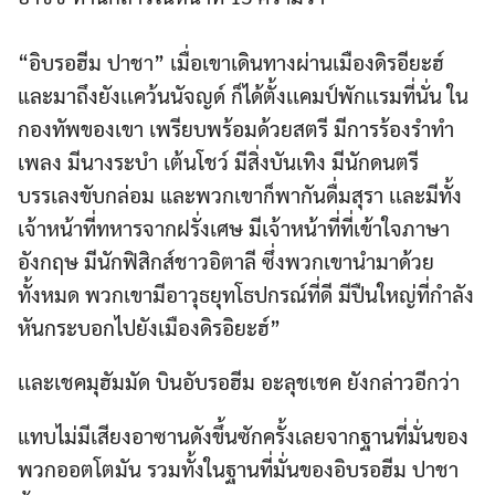
“อิบรอฮีม ปาชา” เมื่อเขาเดินทางผ่านเมืองดิรอียะฮ์
และมาถึงยังเเคว้นนัจญด์ ก็ได้ตั้งเเคมป์พักเเรมที่นั่น ใน
กองทัพของเขา เพรียบพร้อมด้วยสตรี มีการร้องรำทำ
เพลง มีนางระบำ เต้นโชว์ มีสิ่งบันเทิง มีนักดนตรี
บรรเลงขับกล่อม และพวกเขาก็พากันดื่มสุรา เเละมีทั้ง
เจ้าหน้าที่ทหารจากฝรั่งเศษ มีเจ้าหน้าที่ที่เข้าใจภาษา
อังกฤษ มีนักฟิสิกส์ชาวอิตาลี ซึ่งพวกเขานำมาด้วย
ทั้งหมด พวกเขามีอาวุธยุทโธปกรณ์ที่ดี มีปืนใหญ่ที่กำลัง
หันกระบอกไปยังเมืองดิรอิยะฮ์”
เเละเชคมุฮัมมัด บินอับรอฮีม อะลุชเชค ยังกล่าวอีกว่า
แทบไม่มีเสียงอาซานดังขึ้นซักครั้งเลยจากฐานที่มั่นของ
พวกออตโตมัน รวมทั้งในฐานที่มั่นของอิบรอฮีม ปาชา