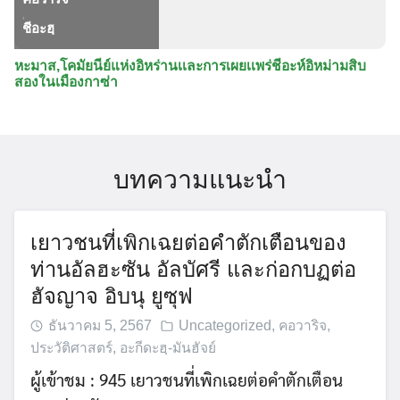
,
ชีอะฮฺ
หะมาส,โคมัยนีย์แห่งอิหร่านเเละการเผยเเพร่ชีอะห์อิหม่ามสิบ
สองในเมืองกาซ่า
บทความแนะนำ
เยาวชนที่เพิกเฉยต่อคำตักเตือนของ
ท่านอัลฮะซัน อัลบัศรี และก่อกบฏต่อ
ฮัจญาจ อิบนุ ยูซุฟ
ธันวาคม 5, 2567
Uncategorized
,
คอวาริจ
,
ประวัติศาสตร์
,
อะกีดะฮฺ-มันฮัจย์
ผู้เข้าชม : 945 เยาวชนที่เพิกเฉยต่อคำตักเตือน