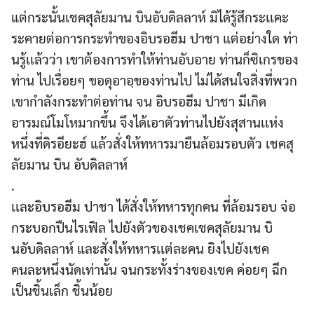
แต่กระนั้นเชคสุลัยมาน บินอับดิลลาห์ มิได้รู้สึกระเเคะ
ระคายต่อการกระทำของอิบรอฮีม ปาชา แต่อย่างใด ท่า
นรู้เเล้วว่า เขาต้องการทำให้ท่านอับอาย ท่านก็ซิเกรของ
ท่าน ไปเรื่อยๆ ขอดุอาอฺของท่านไป ไม่ได้สนใจสิ่งที่พวก
เขากำลังกระทำต่อท่าน จน อิบรอฮีม ปาชา มีเกิด
อารมณ์โมโหมากขึ้น จึงได้เอาตัวท่านไปยังสุสานเเห่ง
หนึ่งที่ดิรอียะฮ์ แล้วสั่งให้ทหารมายืนล้อมรอบตัว เชคสุ
ลัยมาน บิน อับดิลลาห์
.
เเละอิบรอฮีม ปาชา ได้สั่งให้ทหารทุกคน ที่ล้อมรอบ จ่อ
กระบอกปืนไรเฟิล ไปยังตัวของเชคเชคสุลัยมาน บิ
นอับดิลลาห์ และสั่งให้ทหารเเต่ละคน ยิงไปยังเชค
คนละหนึ่งนัดเท่านั้น จนกระทั้งร่างของเชค ค่อยๆ ฉีก
เป็นชิ้นเล็ก ชิ้นน้อย
.