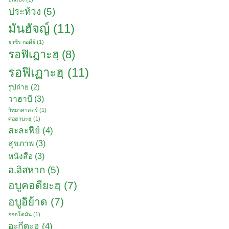
ประท้วง
(5)
มันฮัจญ์
(11)
ยาซีร กอดีย์
(1)
รอฟิเฎาะฮฺ
(8)
รอฟิเฏาะฮฺ
(11)
รูปถ่าย
(2)
วาฮาบี
(3)
วิทยาศาสตร์
(1)
ศอฮาบะฮฺ
(1)
สะละฟีย์
(4)
สุขภาพ
(3)
หนังสือ
(3)
อ.อิสหาก
(5)
อบูคอดียะฮฺ
(7)
อบูอิย้าด
(7)
ออตโตมัน
(1)
อะกีดะฮฺ
(4)