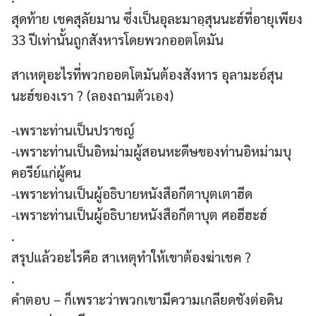
สุดท้าย เชคสุลัยมาน ซึ่งเป็นอุละมาอฺสุนนะฮ์ที่อายุเพียง
33 ปีเท่านั้นถูกสังหารโดยพวกออตโตมัน
สาเหตุอะไรที่พวกออตโตมันต้องสังหาร อุลามะอ์สุน
นะฮ์ของเรา ? (ลองถามตัวเอง)
-เพราะท่านเป็นปราชญ์
-เพราะท่านเป็นอิหม่ามผู้สอนหะดีษของท่านอิหม่ามบุ
คอรีย์แก่ผู้คน
-เพราะท่านเป็นผู้อธิบายหนังสือกีตาบุตเตาฮีด
-เพราะท่านเป็นผู้อธิบายหนังสือกีตาบุต ศอฮีฮะฮ์
.
สรุปแล้วอะไรคือ สาเหตุทำให้เขาต้องฆ่าเชค ?
.
คำตอบ – ก็เพราะว่าพวกเขามีความเกลียดชังต่อดิน