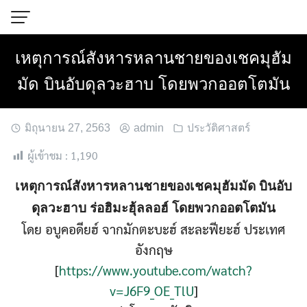
Skip
to
content
เหตุการณ์สังหารหลานชายของเชคมุฮัม
มัด บินอับดุลวะฮาบ โดยพวกออตโตมัน
มิถุนายน 27, 2563
admin
ประวัติศาสตร์
ผู้เข้าชม :
1,190
เหตุการณ์สังหารหลานชายของเชคมุฮัมมัด บินอับ
ดุลวะฮาบ ร่อฮิมะฮุ้ลลอฮ์ โดยพวกออตโตมัน
โดย อบูคอดียฮ์ จากมักตะบะฮ์ สะละฟียะฮ์ ประเทศ
อังกฤษ
[
https://www.youtube.com/watch?
v=J6F9_OE_TlU
]