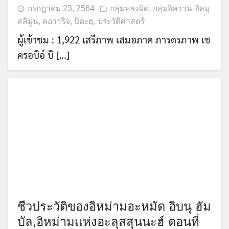
กรกฎาคม 23, 2564
กลุ่มหลงผิด
,
กลุ่มอิควาน-อัลมุ
สลิมูน
,
คอวาริจ
,
บิดะฮฺ
,
ประวัติศาสตร์
ผู้เข้าชม : 1,922 เสรีภาพ เสมอภาค ภารดรภาพ เช
ครอบิอ์ บิ […]
ชีวประวัติของอิหม่ามอะหมัด อิบนุ ฮัม
บัล,อิหม่ามเเห่งอะลุสสุนนะฮ์ ตอนที่