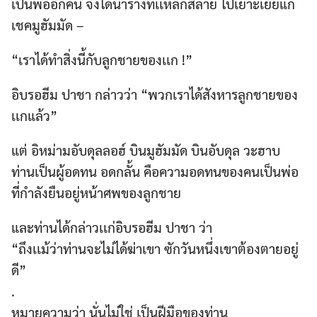
เป็นพ่ออีกคน จึงได้นำร่างที่เเหลกสลาย ไปเยาะเย้ยแก่
เชคมูฮัมมัด –
“เราได้ทำสิ่งนี้กับลูกชายของเเก !”
อิบรอฮีม ปาชา กล่าวว่า “พวกเราได้สังหารลูกชายของ
เเกแล้ว”
แต่ อิหม่ามอับดุลลอฮ์ บินมูฮัมมัด บินอับดุล วะฮาบ
ท่านเป็นผู้อดทน อดกลั้น คือความอดทนของคนเป็นพ่อ
ที่กำลังยืนอยู่หน้าศพของลูกชาย
และท่านได้กล่าวเเก่อิบรอฮีม ปาชา ว่า
“ถึงเเม้ว่าท่านจะไม่ได้ฆ่าเขา ซักวันหนึ่งเขาต้องตายอยู่
ดี”
.
หมายความว่า นั่นไม่ใช่ เป็นฝีมือของท่าน