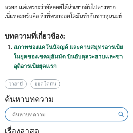
หรอก เเต่เพราะว่าอัลลอฮ์ได้นำเขากลับไปต่างหาก
.นี่แหละครับคือ สิ่งที่พวกออตโตมันทำกับชาวสุนนะฮ์
บทความที่เกี่ยวข้อง:
สภาพของแคว้นนัจญด์ และคาบสมุทรอารเบีย
ในยุคของเชคมุฮัมมัด บินอับดุลวะฮาบเเละซา
อุดิอารเบียยุคเเรก
วาฮาบี
ออตโตมัน
ค้นหาบทความ
เรื่องล่าสุด