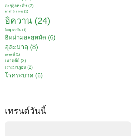
อะฮฺลุ้ลหะดีษ
(2)
อาชาอิเราะฮฺ
(1)
Search
อิควาน
(24)
for:
อิบนุ กอยยิม
(1)
อิหม่ามอะฮฺหมัด
(6)
อุละมาอฺ
(8)
ฮะละบี่
(1)
เมาดูดีย์
(2)
เราะมาฎอน
(2)
โรคระบาด
(6)
เทรนด์วันนี้