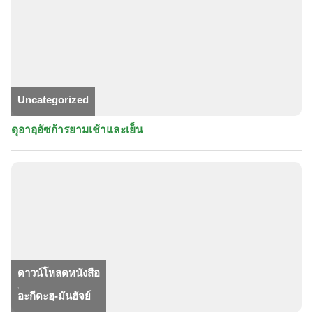
Uncategorized
ดุอาอฺอัซก้ารยามเช้าและเย็น
ดาวน์โหลดหนังสือ
,
อะกีดะฮฺ-มันฮัจย์