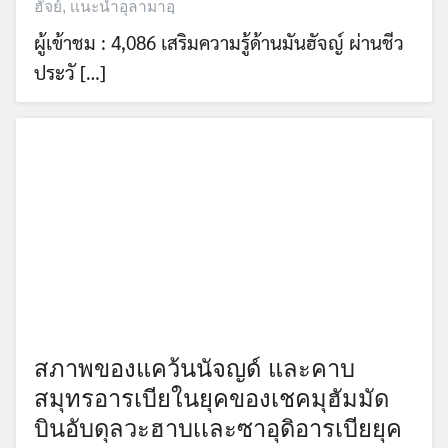
ฮัจย์
,
เเนะนำอุลามาอฺ
ผู้เข้าชม : 4,086 เสริมความรู้ด้านมันฮัจญ์ ผ่านชีว
ประวั […]
สภาพของแคว้นนัจญด์ และคาบ
สมุทรอารเบียในยุคของเชคมุฮัมมัด
บินอับดุลวะฮาบเเละซาอุดิอารเบียยุค