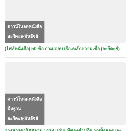
ดาวน์โหลดหนังสือ
,
อะกีดะฮฺ-มันฮัจย์
(ไฟล์หนังสือ) 50 ข้อ ถาม-ตอบ เรื่องหลักความเชื่อ (อะกีดะฮ์)
ดาวน์โหลดหนังสือ
,
พื้นฐาน
,
อะกีดะฮฺ-มันฮัจย์
วารสารดาริสสลาม 1438 แก่นแท้ของคำปฏิญาณทั้งสองและ