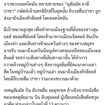
จากพวกออตโตมัน หลานชายของ “มุฮัมมัด อาลี
ปาชา” กษัตย์เจ้านครอิยิปต์ในยุคนั้น อิบรอฮีมปาชา ถูก
ส่งมายังเมืองดิรอิยะฮ์ โดยออตโตมัน
มีเป้าหมายสูงสุด เพื่อทำลายเมืองฐานที่มั่นของชาวสุน
นะฮ์ สะละฟีย์ยะฮ์ โดยเข้ามาทางเมืองเจ๊ดดะฮ์ อันเป็น
เมืองท่า และเดินทางข้ามเเคว้นต่างๆ ของคาบสมุทร
อาหรับ จนมาถึงเเคว้นนัจญด์ทางตอนเหนือของเมืองมะ
ดีนะฮ์ ระหว่างเส้นทางที่เดินทางมานั้น ได้ทำการ
กวาดล้างหมู่บ้านต่างๆ สังหารมุสลิมที่ยึดเเนวทางเตา
ฮีด ในหมู่บ้านเเล้ว หมู่บ้านเล่า จนมาถึงเมืองดิรอียะฮ์
โดยมีอิบรอฮีม ปาชา ร่วมกองขบวนมาด้วย
เชคมุฮัมมัด บิน อับรอฮีม อะลุชเชค อ้างอิงจากหนังสือ
ของเชคสุลัยมาน บิน อับดุลลอฮ์ ผู้เขียนหนังสือตัยซรุล
อาซีซ ท่านกล่าวในหน้าที่ 13 ความว่า