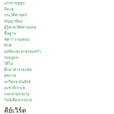
บรรยายยูทูป
บิดะฮฺ
ประวัติศาสตร์
ปัญญานิยม
ผู้รู้สะละฟีย์ต่างเเดน
พื้นฐาน
ฟัตวา ถาม/ตอบ
ฟิกฮ์
มุสลิมะฮฺและครอบครัว
รอมฎอน
วิดีโอ
ศึกษาตำราสะลัฟ
สุขภาพ
อะกีดะฮฺ-มันฮัจย์
อะชาอิเราะฮฺ
เเนะนำอุลามาอฺ
ไฟล์เสียงบรรยาย
คีย์เวิร์ด