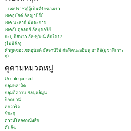
– เเด่ปราชญ์ผู้เป็นที่รักของเรา
เชคอุบัยด์ อัลญาบิรี่ย์
เชค ฟะลาฮ์ มันดะการ
เชคอับดุลลอฮ์ อัลบุคอรีย์
อะบู อิสหาก อัล-หุวัยนี คือใคร?
(ไม่มีชื่อ)
คำพูดของเชคอุบัยด์ อัลจาบิรีย์ ต่อฟิตนะฮฺอิบนุ ฮาดีย์(มุซาฟิเกาะ
ฮฺ)
ดูตามหมวดหมู่
Uncategorized
กลุ่มหลงผิด
กลุ่มอิควาน-อัลมุสลิมูน
ก็อดยานี
คอวาริจ
ชีอะฮฺ
ดาวน์โหลดหนังสือ
ตับลีฆ