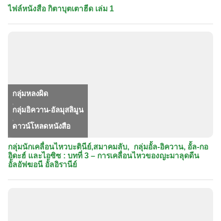
ไฟล์หนังสือ กิตาบุตเตาฮีด เล่ม 1
กลุ่มหลงผิด
,
กลุ่มอิควาน-อัลมุสลิมูน
,
ดาวน์โหลดหนังสือ
กลุ่มนักเคลื่อนไหวบะตินีย์​,สมาคมลับ, กลุ่มอั้ล-อิควาน, อั้ล-กอ
อิดะฮ์ และไอซิซ : บทที่ 3 – การเคลื่อนไหวของญะมาลุดดีน
อั้ลอัฟฆอนี อั้ลอิรานีย์