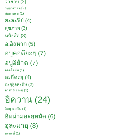
วาฮาบี
(3)
วิทยาศาสตร์
(1)
ศอฮาบะฮฺ
(1)
สะละฟีย์
(4)
สุขภาพ
(3)
หนังสือ
(3)
อ.อิสหาก
(5)
อบูคอดียะฮฺ
(7)
อบูอิย้าด
(7)
ออตโตมัน
(1)
อะกีดะฮฺ
(4)
อะฮฺลุ้ลหะดีษ
(2)
อาชาอิเราะฮฺ
(1)
อิควาน
(24)
อิบนุ กอยยิม
(1)
อิหม่ามอะฮฺหมัด
(6)
อุละมาอฺ
(8)
ฮะละบี่
(1)