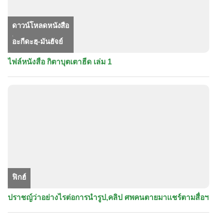
ดาวน์โหลดหนังสือ
,
อะกีดะฮฺ-มันฮัจย์
ไฟล์หนังสือ กิตาบุตเตาฮีด เล่ม 1
ฟิกฮ์
Search
for:
ปราชญ์ว่าอย่างไรต่อการนำรูป,คลิป ศพคนตายมาเเชร์ตามสื่อฯ