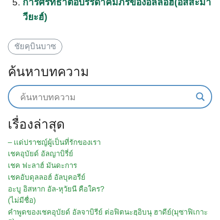
การศรัทธาต่อบรรดาคัมภีร์ของอัลลอฮ์(อัสสะมา
วียะฮ์)
ชัยคฺบินบาซ
ค้นหาบทความ
เรื่องล่าสุด
– เเด่ปราชญ์ผู้เป็นที่รักของเรา
เชคอุบัยด์ อัลญาบิรี่ย์
เชค ฟะลาฮ์ มันดะการ
เชคอับดุลลอฮ์ อัลบุคอรีย์
อะบู อิสหาก อัล-หุวัยนี คือใคร?
(ไม่มีชื่อ)
คำพูดของเชคอุบัยด์ อัลจาบิรีย์ ต่อฟิตนะฮฺอิบนุ ฮาดีย์(มุซาฟิเกาะ