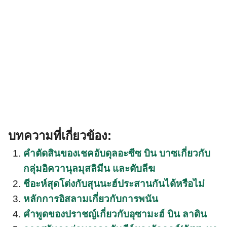
บทความที่เกี่ยวข้อง:
คำตัดสินของเชคอับดุลอะซีซ บิน บาซเกี่ยวกับ
กลุ่มอิควานุลมุสลิมีน และตับลีฆ
ชีอะห์สุดโต่งกับสุนนะฮ์ประสานกันได้หรือไม่
หลักการอิสลามเกี่ยวกับการพนัน
คำพูดของปราชญ์เกี่ยวกับอุซามะฮ์ บิน ลาดิน