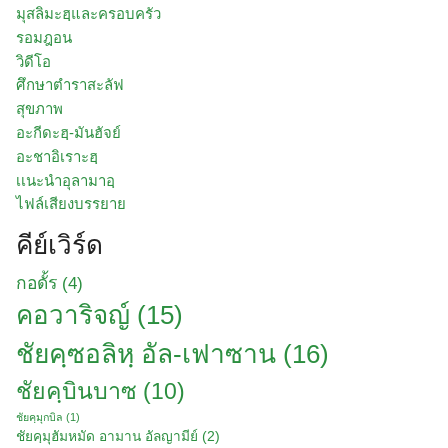
มุสลิมะฮฺและครอบครัว
รอมฎอน
วิดีโอ
ศึกษาตำราสะลัฟ
สุขภาพ
อะกีดะฮฺ-มันฮัจย์
อะชาอิเราะฮฺ
เเนะนำอุลามาอฺ
ไฟล์เสียงบรรยาย
คีย์เวิร์ด
กอดั้ร
(4)
คอวาริจญ์
(15)
ชัยคฺซอลิหฺ​ อัล-เฟาซาน
(16)
ชัยคฺบินบาซ
(10)
ชัยคฺมุกบิล
(1)
ชัยคฺมุฮัมหมัด อามาน อัลญามีย์
(2)