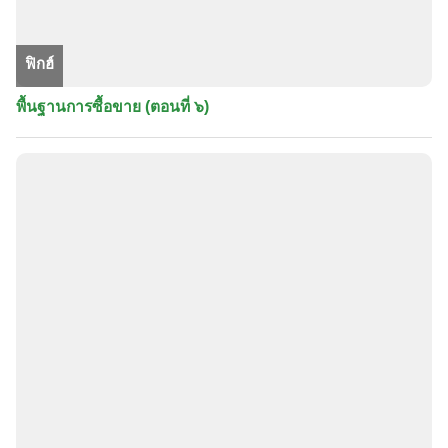
ฟิกฮ์
พื้นฐานการซื้อขาย (ตอนที่ ๖)