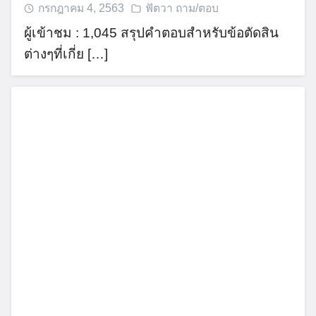
กรกฎาคม 4, 2563
ฟัตวา ถาม/ตอบ
ผู้เข้าชม : 1,045 สรุปคำตอบสำหรับข้อตัดสิน
ต่างๆที่เกี่ย […]