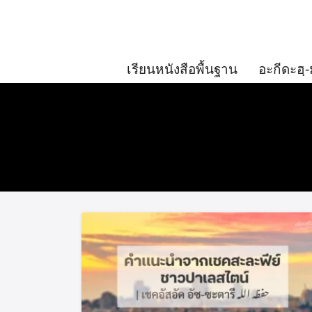
Skip
to
content
เรียนหนังสือพื้นฐาน
อะกีดะฮฺ-