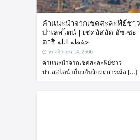
คำเเนะนำจากเชคสะละฟีย์ชาว
ปาเลสไตน์ | เชคอัสอัด อัซ-ซะ
ตารี حفظه الله
พฤศจิกายน 14, 2566
คำเเนะนำจากเชคสะละฟีย์ชาว
ปาเลสไตน์ เกี่ยวกับวิกฤตการณ์ล […]