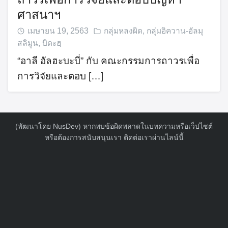
ศาสนาฯ
เมษายน 19, 2563
กลุ่มหลงผิด
,
กลุ่มอิควาน-อัลมุ
สลิมูน
,
บิดะฮฺ
“อาลี อัลฮะบะบี่” กับ คณะกรรมการถาวรเพื่อ
การวิจัยและตอบ […]
Search
for:
(พัฒนาโดย
NusDev
) หากพบข้อผิดพลาดในบทความหรือเว็ปไซต์
หรือต้องการสนับสนุนเรา ติดต่อเราผ่านไลน์นี้