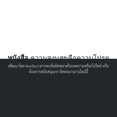
Search
for:
หนังสือ
ความสงบสุขคือความโปรด
ปราณอันยิ่งใหญ่
(พัฒนาโดย
NusDev
) หากพบข้อผิดพลาดในบทความหรือเว็ปไซต์ หรือ
ต้องการสนับสนุนเรา ติดต่อเราผ่านไลน์นี้
โดย
อับดุลบารีย์ นาปาเลน
http://widget.calameo.com/library/?
type=subscription&id=4204495&rows=1&sortBy=l